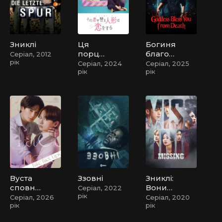
Зниклі
Ця
Богиня
порцел
благос
Серіал, 2012
рік
янова
ловить
Серіал, 2024
Серіал, 2025
рік
рік
лялька
вас від
закохал
смерті
ась
Вуста
Ззовні
Зниклі:
сповне
Вони
Серіал, 2022
рік
ні
були
Серіал, 2026
Серіал, 2020
рік
рік
фальші
тут