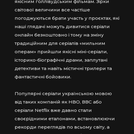
якісним голлівудським фільмам. Зірки
світової величини все частіше
погоджуються брати участь у проєктах, які
наші глядачі можуть дивитися серіали
онлайн безкоштовно і тому на зміну
традиційним для серіалів «мильним
операм» прийшли якісні міні-серіали,
історико-біографічні драми, заплутані
детективи та навіть містичні трилери та
фантастичні бойовики.
Популярні серіали українською мовою
від таких компаній як HBO, ВВС або
серіали Netflix вже давно стали
своєрідними еталонами, встановлюючи
рекорди переглядів по всьому світу, а