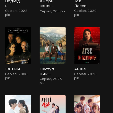
Ведмід
Амери
Тед
ь
канськ
Лассо
а
Серіал, 2022
Серіал, 2020
Серіал, 2011 рік
рік
рік
історія
жаху
1001 ніч
Наступ
Айше
ник:
Серіал, 2006
Серіал, 2026
рік
рік
Поклик
Серіал, 2025
рік
корінн
я