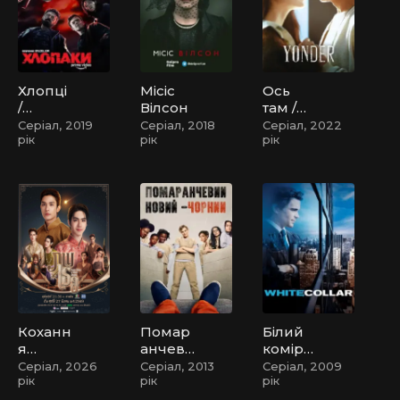
рленді
Хлопці
Місіс
Ось
/
Вілсон
там /
Хлопак
Йондо
Серіал, 2019
Серіал, 2018
Серіал, 2022
рік
рік
рік
и
Коханн
Помар
Білий
я
анчеви
коміре
колись
й -
ць
Серіал, 2026
Серіал, 2013
Серіал, 2009
рік
рік
рік
/
новий
Коханн
Чорни