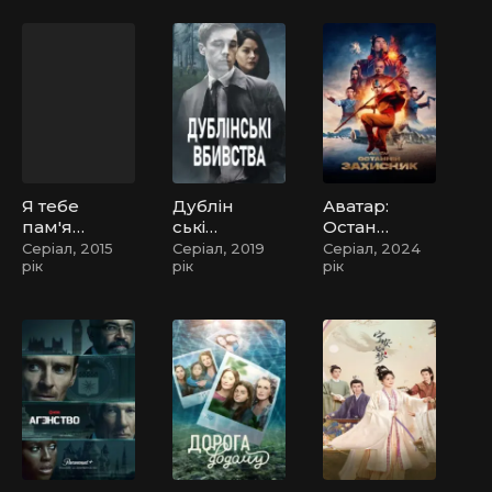
Я тебе
Дублін
Аватар:
пам'ята
ські
Останні
ю /
вбивст
й
Серіал, 2015
Серіал, 2019
Серіал, 2024
рік
рік
рік
Привіт,
ва
захисн
монстр
ик