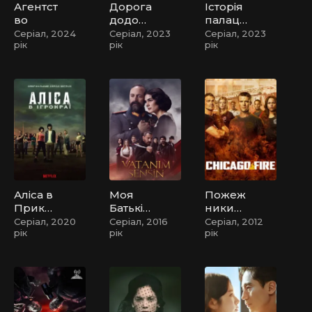
Агентст
Дорога
Історія
во
додом
палацу
у
Куньні
Серіал, 2024
Серіал, 2023
Серіал, 2023
рік
рік
рік
н
Аліса в
Моя
Пожеж
Прико
Батьків
ники
рдонні
щина -
Чикаго
Серіал, 2020
Серіал, 2016
Серіал, 2012
рік
рік
рік
/ Аліса
це ти
в
Ігрокра
ї / Аліса
в
Борде