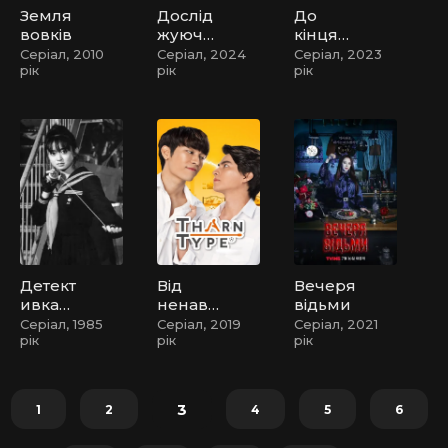
Земля
Дослід
До
вовків
жуючи
кінця
невідо
Місяця
Серіал, 2010
Серіал, 2024
Серіал, 2023
рік
рік
рік
ме з
Ван Ібо
/
Відкри
ваючи
нові
світи з
Ван Їбо
Детект
Від
Вечеря
ивка
ненави
відьми
хуліган
сті до
Серіал, 1985
Серіал, 2019
Серіал, 2021
рік
рік
рік
ка
коханн
я / Тарн
Тайп
3
1
2
4
5
6