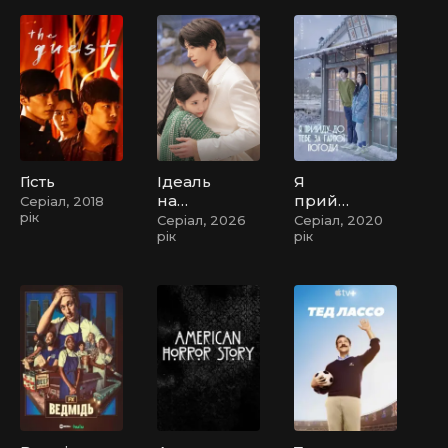
Гість
Ідеаль
Я
на
прийд
Серіал, 2018
рік
корона
у до
Серіал, 2026
Серіал, 2020
рік
рік
/
тебе за
Обран
гарної
иця
погоди
принц
а ХХІ
століття