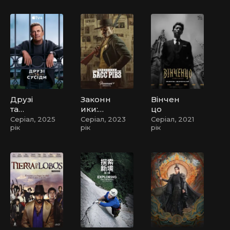
я крізь
й /
час
Помар
анчеви
й — хіт
сезону
Друзі
Законн
Вінчен
та
ики:
цо
сусіди
Басс
Серіал, 2025
Серіал, 2023
Серіал, 2021
рік
рік
рік
Рівз