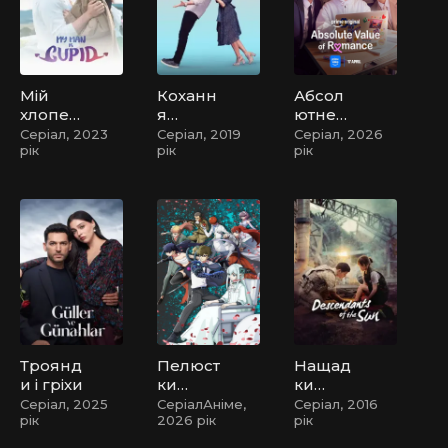
Мій
Коханн
Абсол
хлопец
я
ютне
ь –
напока
значен
Серіал, 2023
Серіал, 2019
Серіал, 2026
рік
рік
рік
Купідо
з
ня
н
коханн
я /
Абсол
ютне
значен
ня
романт
ики
Троянд
Пелюст
Нащад
и і гріхи
ки
ки
реінка
сонця
Серіал, 2025
СеріалАніме,
Серіал, 2016
рік
2026 рік
рік
рнації