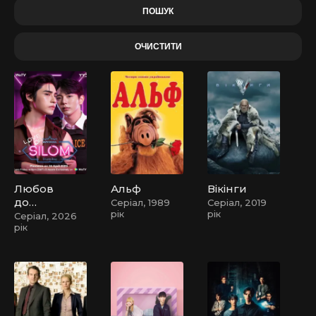
Любов
Альф
Вікінги
до
Серіал, 1989
Серіал, 2019
рік
рік
Силом
Серіал, 2026
рік
а /
Любов
у Сіломі