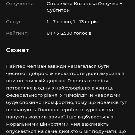
Озвучення:
Справжня Козацька Озвучка +
Субтитри
Статус:
1 - 7 сезон, 1 - 13 серія
Рейтинг:
8.1 / 312530 голосів
Сюжет
Пайпер Чепман завжди намагалася бути 
чесною і доброю жінкою, проте доля змусила її 
піти по слизькій доріжці. Головна героїня 
потрапляє в одну з найсуворіших в'язниць 
федерального рівня. У "Лічфілді" їй навряд чи 
буде спокійно і комфортно, тому що новачків тут 
не шанують. Головна героїня в курсі, які тут 
панують жахливі звичаї, і що відбувається з 
моральними цінностями, чия важливість 
опускається на саме дно! Хто б міг подумати, що 