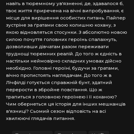
навіть в тюремному ув'язненні, де, здавалося б, 
твоє життя приречена на вічні випробування, є 
місце для вирішення особистих питань. Пайпер 
зустріне за ґратами свою колишню кохану, з 
якою відновляться стосунки. З абсолютно новою 
силою почуття головних героїнь спалахнуть, 
дозволивши дівчатам разом переживати 
труднощі тюремних реалій. До того ж єдність в 
настільки неймовірно складних умовах дійсно 
необхідно. Головні героїні, будучи за ґратами, 
вічно протистоять наглядачам. До того ж в 
Лічфілді готується справжній бунт, здатний 
перерости в збройне повстання. Що ж 
трапиться з головною героїнею і її коханою? 
Чим обернеться ця історія для інших мешканців 
в'язниці? Сьомий сезон відповість на всі 
хвилюючі глядачів питання.