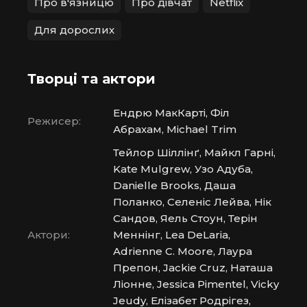
Про в'язницю
Про дівчат
Netflix
Для дорослих
Творці та актори
Ендрю МакКарті, Філ
Режисер:
Абрахам, Michael Trim
Тейлор Шіллінґ, Майкл Гарні,
Kate Mulgrew, Узо Адуба,
Danielle Brooks, Даша
Поланко, Селеніс Лейва, Нік
Сандов, Яель Стоун, Терін
Актори:
Меннінг, Lea DeLaria,
Adrienne C. Moore, Лаура
Препон, Jackie Cruz, Наташа
Ліонне, Jessica Pimentel, Vicky
Jeudy, Елізабет Родрігез,