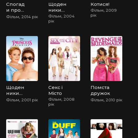
Спогад
Щоден
Котися!
и про
ники
Фільм, 2009
рік
майбут
принц
Фільм, 2004
Фільм, 2014 рік
рік
нє
еси 2
Щоден
Секс і
Помста
ники
Місто
дружок
принц
Фільм, 2008
Фільм, 2001 рік
Фільм, 2010 рік
рік
еси