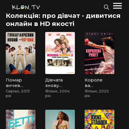
Колекція: про дівчат - дивитися
онлайн в HD якості
Помар
Дівчата
Короле
анчеви
знову
ва
й -
зверху
рингу
Серіал, 2013
Фільм, 2004
Фільм, 2025
рік
рік
рік
новий
Чорни
й /
Помар
анчеви
й — хіт