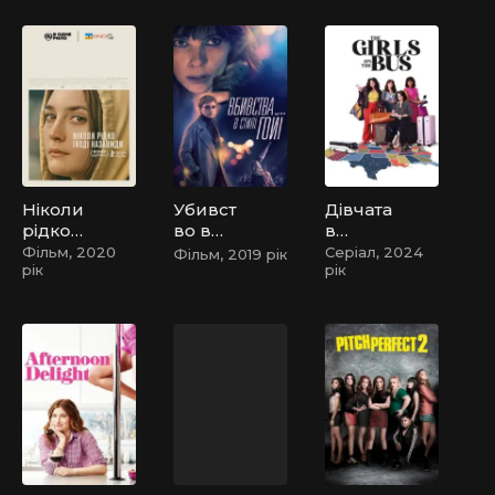
й гріх /
Милі
ошукан
ки:
Літня
школа
Ніколи
Убивст
Дівчата
рідко
во в
в
іноді
стилі
автобу
Фільм, 2020
Серіал, 2024
Фільм, 2019 рік
рік
рік
назавж
Ґої
сі
ди /
Ніколи,
зрідка,
іноді,
завжди