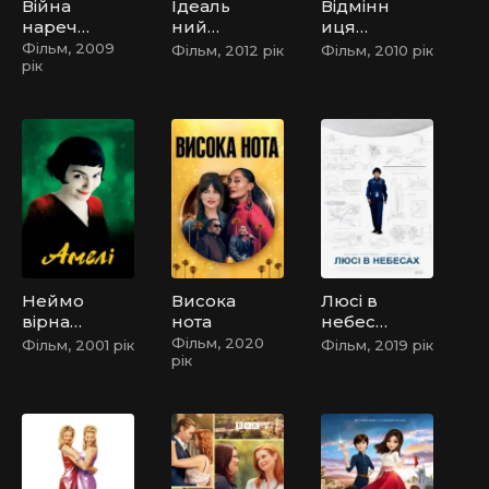
Війна
Ідеаль
Відмінн
нарече
ний
иця
них
голос
легкої
Фільм, 2009
Фільм, 2012 рік
Фільм, 2010 рік
рік
поведі
нки
Неймо
Висока
Люсі в
вірна
нота
небеса
доля
х
Фільм, 2020
Фільм, 2001 рік
Фільм, 2019 рік
рік
Амелі
Пулен