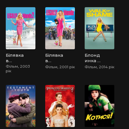
на і
легенд
арна
Білявка
Білявка
Блонд
в
в
инка в
законі
законі /
ефірі
Фільм, 2003
Фільм, 2001 рік
Фільм, 2014 рік
рік
2
Блонд
инка в
законі