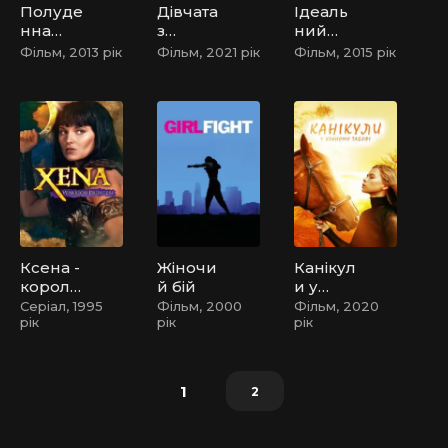
Полуде
Дівчата
Ідеаль
нна
з
ний
насоло
Дубаю
голос 2
Фільм, 2013 рік
Фільм, 2021 рік
Фільм, 2015 рік
да
/
Дівчата
у Дубаї
Ксена -
Жіночи
Канікул
короле
й бій
и у
ва
кінном
Серіал, 1995
Фільм, 2000
Фільм, 2020
рік
рік
рік
воїнів
у таборі
1
2