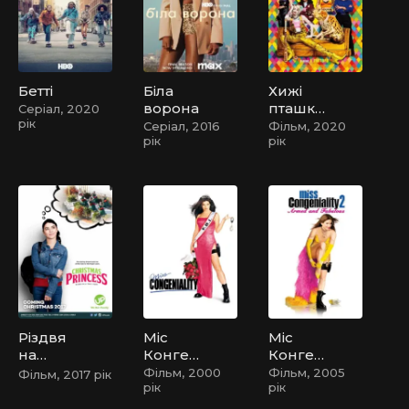
сезону
Бетті
Біла
Хижі
ворона
пташки
Серіал, 2020
рік
(та
Серіал, 2016
Фільм, 2020
рік
рік
фантас
тична
Харлі
Квін)
Різдвя
Міс
Міс
на
Конген
Конген
принц
іальніст
іальніст
Фільм, 2000
Фільм, 2005
Фільм, 2017 рік
рік
рік
еса
ь
ь 2:
Озброє