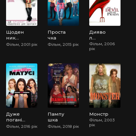
Щоден
Проста
Дияво
ник
чка
л
Бріджи
носить
Фільм, 2006
Фільм, 2001 рік
Фільм, 2015 рік
рік
т
Прада
Джонс
Дуже
Пампу
Монстр
погані
шка
Фільм, 2003
рік
матусі
Фільм, 2016 рік
Фільм, 2018 рік