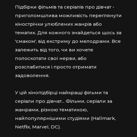
Підбірки фільмів та серіалів про дівчат -
приголомшлива можливість переглянути
кінострічки улюблених жанрів або
тематик. Для кожного знайдеться щось за
'смаком', від екстриму до мелодрами. Все
залежить від того, чи ви хочете
полоскотати свої нерви, або
розслабитися і просто отримати
задоволення.
У цій кінопідбірці найкращі фільми та
серіали про дівчат... Фільми, серіали за
жанрами, різною тематикою,
найпопулярнішими студіями (Hallmark,
Netflix, Marvel, DC).