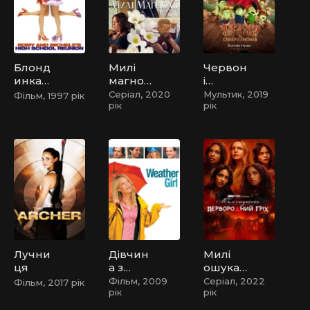
Блонд
Милі
Червон
инкам
магнол
і
и не
ії
череви
Серіал, 2020
Мультик, 2019
Фільм, 1997 рік
рік
рік
народ
чки та
жуютьс
семеро
я
гномів
Лучни
Дівчин
Милі
ця
а з
ошукан
прогно
ки:
Фільм, 2009
Серіал, 2022
Фільм, 2017 рік
рік
рік
зу
Перво
погоди
родни