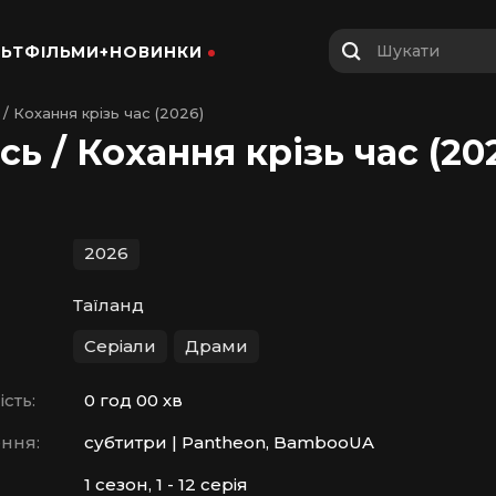
Шукати
ЬТФІЛЬМИ+
НОВИНКИ
/ Кохання крізь час (2026)
ь / Кохання крізь час (20
2026
Таїланд
Серіали
Драми
сть:
0 год 00 хв
ння:
субтитри | Pantheon, BambooUA
1 сезон, 1 - 12 серія