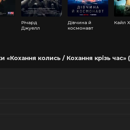
Річард
Дівчина й
Кайл 
Джуелл
космонавт
и «Кохання колись / Кохання крізь час» (