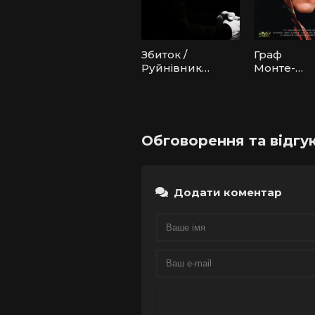
Збиток /
Граф
Руйнівник /
Монте-
Невиправн
Крісто
ий
Обговорення та відгук
Додати коментар