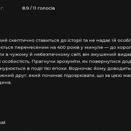
г:
8.9 / 11 голосів
й скептично ставиться до історії та не надає їй особ
ється перенесеним на 400 років у минуле — до королі
ти в чужому й небезпечному світі, він змушений видав
 особистість. Прагнучи зрозуміти, як повернутися додо
нурюється в події тієї епохи. Водночас йому доводитьс
жний друг, який починає підозрювати, що за цією ма
дина.
wat