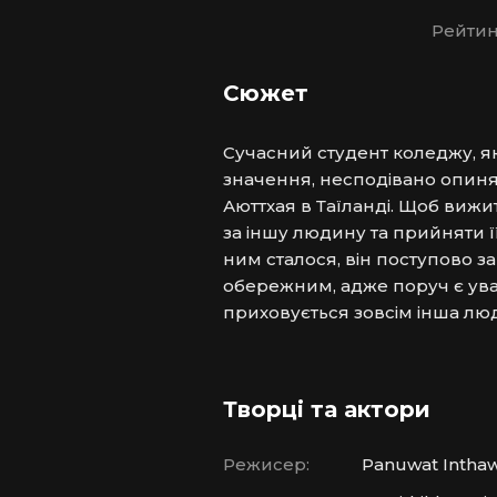
Рейтин
Сюжет
Сучасний студент коледжу, яки
значення, несподівано опиня
Аюттхая в Таїланді. Щоб вижи
за іншу людину та прийняти її
ним сталося, він поступово за
обережним, адже поруч є ува
приховується зовсім інша лю
Творці та актори
Режисер:
Panuwat Intha