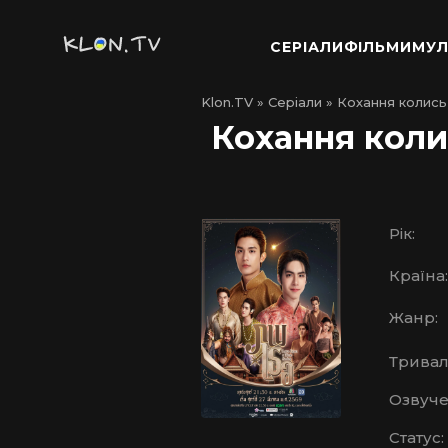
СЕРІАЛИ
ФІЛЬМИ
МУЛ
Klon.TV
»
Серіали
» Кохання колись 
Кохання колис
Рік:
Країна:
Жанр:
Тривалі
Озвуче
Статус: