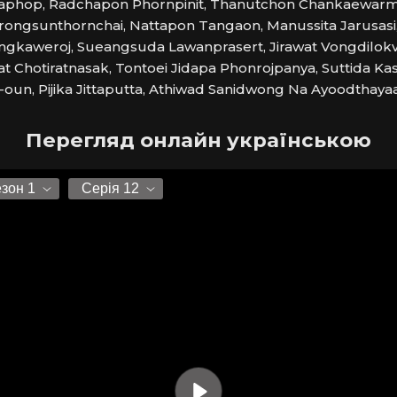
raphop, Radchapon Phornpinit, Thanutchon Chankaewarmo
ngsunthornchai, Nattapon Tangaon, Manussita Jarusasi,
gkaweroj, Sueangsuda Lawanprasert, Jirawat Vongdilokv
t Chotiratnasak, Tontoei Jidapa Phonrojpanya, Suttida K
oun, Pijika Jittaputta, Athiwad Sanidwong Na Ayoodthaya
Перегляд онлайн українською