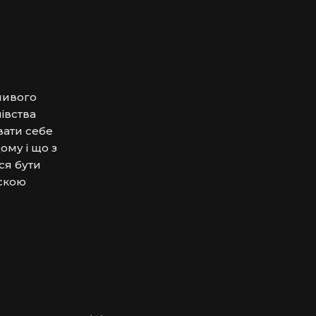
ливого 
вства 
ати себе 
му і що з 
я бути 
скою 