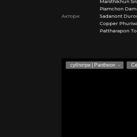
Manithikhun Si
Piamchon Damro
Актори:
Sadanont Duron
Copper Phuriwa
Pattharapon To-