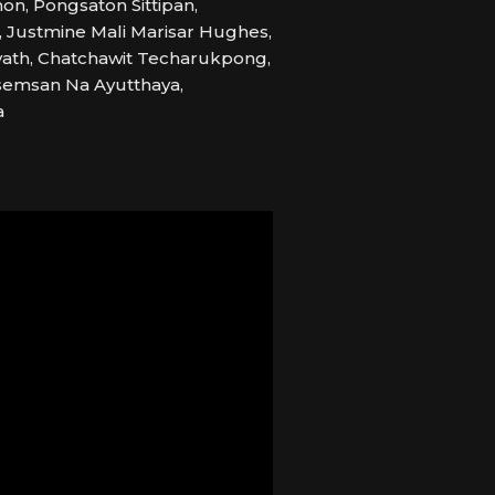
n, Pongsaton Sittipan,
 Justmine Mali Marisar Hughes,
ath, Chatchawit Techarukpong,
asemsan Na Ayutthaya,
a