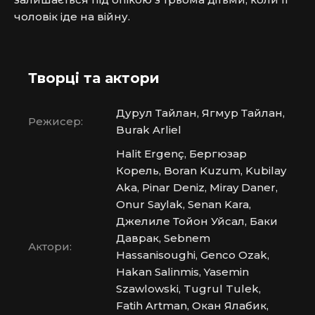
чоловік іде на війну.
Творці та актори
Дурул Тайлан, Ягмур Тайлан,
Режисер:
Burak Arliel
Halit Ergenç, Бергюзар
Корель, Boran Kuzum, Kubilay
Aka, Pinar Deniz, Miray Daner,
Onur Saylak, Senan Kara,
Джелиле Тойон Уйсал, Баки
Даврак, Sebnem
Актори:
Hassanisoughi, Genco Ozak,
Hakan Salinmis, Yasemin
Szawlowski, Tugrul Tulek,
Fatih Artman, Окан Ялабик,