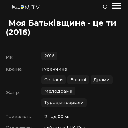
Моя Батьківщина - це ти
(2016)
2016
Рік:
Країна:
Туреччина
Серіали
Воєнні
Драми
Мелодрама
Жанр:
Турецькі серіали
Тривалість:
2 год 00 хв
Озвучення:
субтитри | UA Dizi