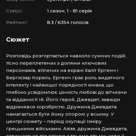
Статус:
1 сезон, 1 - 81 серія
Рейтинг:
8.3 / 6354 голосів
Сюжет
Розповідь розгортається навколо сумних подій, 
тісно переплетених з долями ключових 
персонажів, втілених на екрані Халіт Ергенч і 
Бергюзар Корель. Ергенч грає роль видатного 
інтелекту і найвищої порядності юнака, що 
глибоко усвідомлює цінність любові до вітчизни 
та відданості їй. Його герой, Джевдет, завжди 
відрізнявся хоробрістю. Дружина Джевдета 
намагається бути йому опорою у всьому. У 
центрі сюжету – період окупації Ізміру 
грецькими військами. Азізе, дружина Джевдета, 
залишається під опікою з трьома дітьми, коли її 