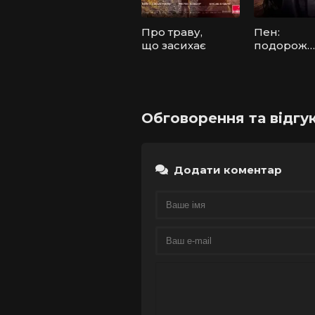
Про траву,
Пен:
що засихає
подорож
до
Небувалії
Обговорення та відгук
Додати коментар