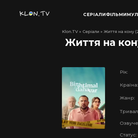
СЕРІАЛИ
ФІЛЬМИ
МУЛ
Klon.TV
»
Серіали
» Життя на кону (
Життя на кону
Рік:
Країна:
Жанр:
Тривалі
Озвуче
Статус: