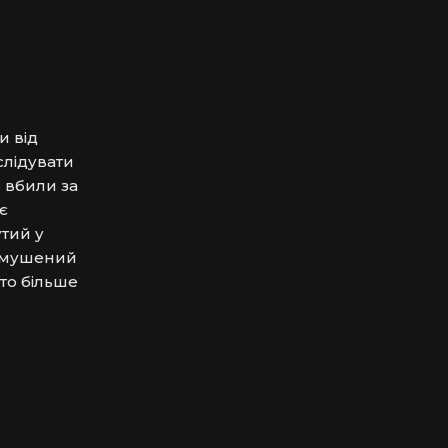
 від 
лідувати 
вбили за 
 
тий у 
змушений 
то більше 