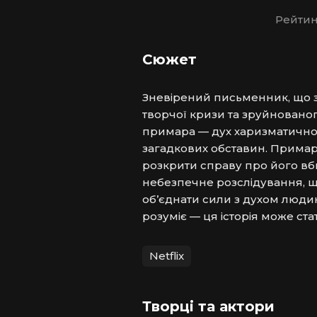
Рейтин
Сюжет
Зневірений письменник, що за
творчої кризи та зруйнованог
примара — дух харизматичног
загадкових обставин. Примара
розкрити справу про його вби
небезпечне розслідування, щ
об’єднати сили з духом людини
розуміє — ця історія може ст
Netflix
Творці та актори