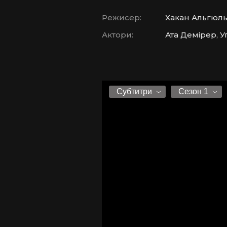
Режисер:
Хакан Альгюл
Актори:
Ата Демірер, У