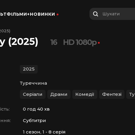
Шукати
ЬТФІЛЬМИ+
НОВИНКИ
2025)
 (2025)
16
HD 1080p
2025
Туреччина
Серіали
Драми
Комедії
Фентезі
Ту
сть:
0 год 40 хв
ння:
Субтитри
1 сезон, 1 - 8 серія