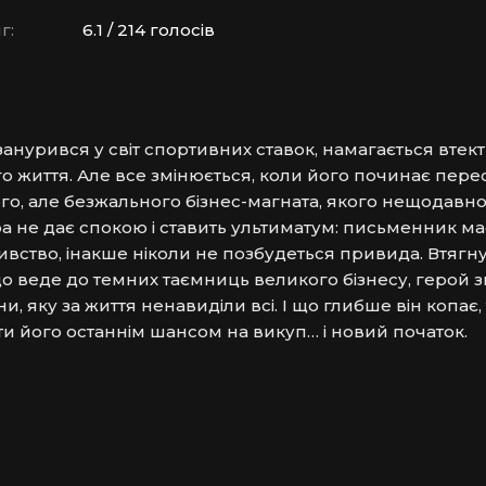
г:
6.1 / 214 голосів
нурився у світ спортивних ставок, намагається втекти
о життя. Але все змінюється, коли його починає перес
о, але безжального бізнес-магната, якого нещодавно 
 не дає спокою і ставить ультиматум: письменник має
вство, інакше ніколи не позбудеться привида. Втягну
о веде до темних таємниць великого бізнесу, герой 
, яку за життя ненавиділи всі. І що глибше він копає, 
ати його останнім шансом на викуп… і новий початок.