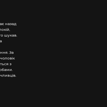
є назад 
окій, 
о шукав. 
 
ня. За 
чоловік 
ься з 
бами. 
ливців. 