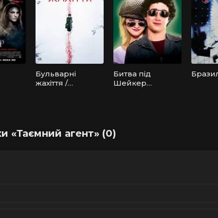
Бульварні
Битва під
Бразил
жахіття /
Шейкер
Страшні
Хейтс /
казки
Битви
солдата
Келлі
и «Таємний агент» (0)