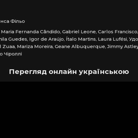
нса Фільо
aria Fernanda Cândido, Gabriel Leone, Carlos Francisco,
la Guedes, Igor de Araújo, Ítalo Martins, Laura Lufési, Удо
él Zuaa, Mariza Moreira, Geane Albuquerque, Jimmy Astl
о Чіроллі
Перегляд онлайн українською