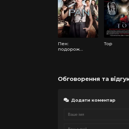
Пен:
Тор
подорож
до
Небувалії
Обговорення та відгук
Додати коментар