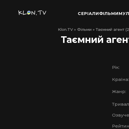
СЕРІАЛИ
ФІЛЬМИ
МУЛ
Klon.TV
»
Фільми
» Таємний агент (
Таємний агент
Рік:
Країна:
Жанр:
Тривалі
Озвуче
Рейтин