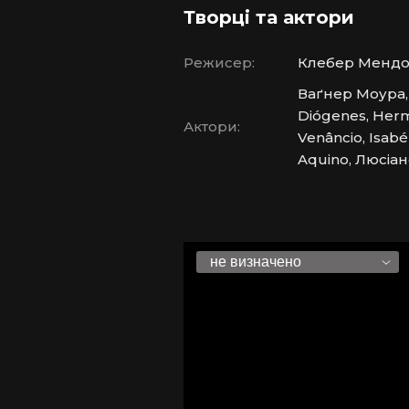
Творці та актори
Режисер:
Клебер Мендо
Ваґнер Моура, M
Diógenes, Hermi
Актори:
Venâncio, Isab
Aquino, Люсіан