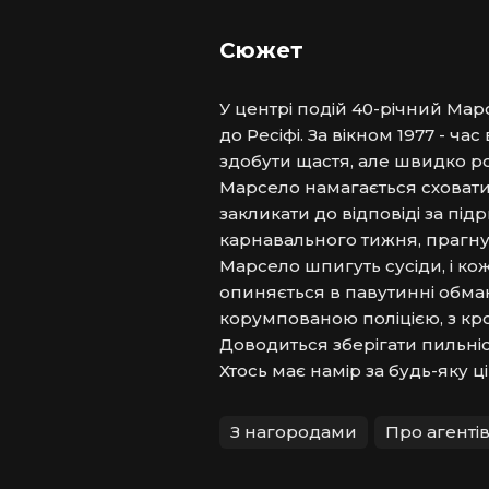
Сюжет
У центрі подій 40-річний Мар
до Ресіфі. За вікном 1977 - час
здобути щастя, але швидко роз
Марсело намагається сховатися
закликати до відповіді за підр
карнавального тижня, прагнуч
Марсело шпигуть сусіди, і ко
опиняється в павутинні обману
корумпованою поліцією, з к
Доводиться зберігати пильніс
Хтось має намір за будь-яку ц
З нагородами
Про агенті