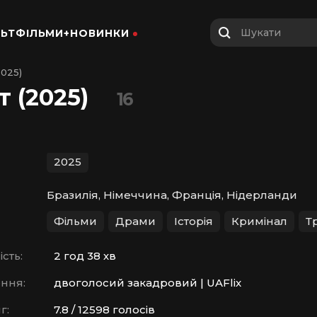
Шукати
ЬТФІЛЬМИ+
НОВИНКИ
2025)
 (2025)
16
2025
Бразилія, Німеччина, Франція, Нідерланди
Фільми
Драми
Історія
Кримінал
Т
сть:
2 год 38 хв
ння:
двоголосий закадровий | UAFlix
г:
7.8 / 12598 голосів