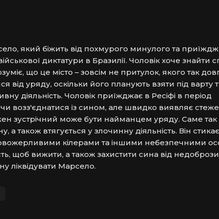
село, який біжить від похмурого минулого та приїжджа
 військової диктатури в Бразилії. Чоловік хоче знайти сп
уміє, що це місто – зовсім не притулок, якого так довг
 від уряду, оскільки його планують взяти під варту та
ивну діяльність. Чоловік приїжджає в Ресіфі в період 
и возз'єднатися із сином, але швидко виявляє стежен
жен зустрічний може бути найманцем уряду. Саме так 
, а також втягується у злочинну діяльність. Він стикаєт
ровожерливими кілерами та іншими небезпечними осо
ть, щоб вижити, а також захистити сина від недоброзич
іну ліквідувати Марсело.
в