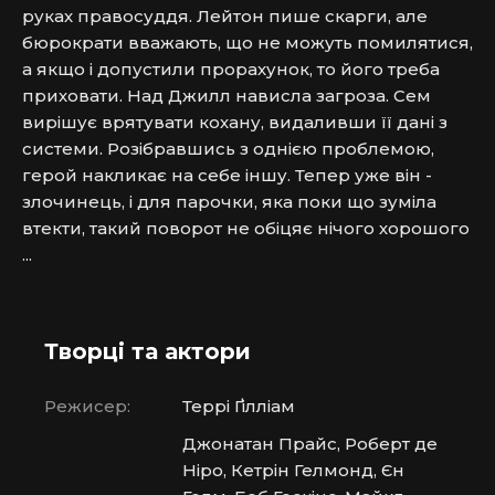
руках правосуддя. Лейтон пише скарги, але 
бюрократи вважають, що не можуть помилятися, 
а якщо і допустили прорахунок, то його треба 
приховати. Над Джилл нависла загроза. Сем 
вирішує врятувати кохану, видаливши її дані з 
системи. Розібравшись з однією проблемою, 
герой накликає на себе іншу. Тепер уже він - 
злочинець, і для парочки, яка поки що зуміла 
втекти, такий поворот не обіцяє нічого хорошого 
...
Творці та актори
Режисер:
Террі Ґілліам
Джонатан Прайс, Роберт де
Ніро, Кетрін Гелмонд, Єн