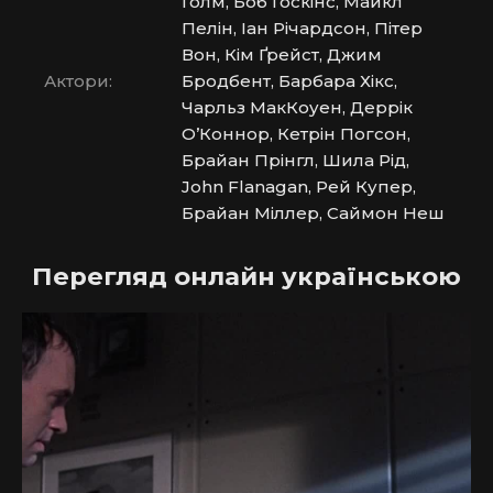
Голм, Боб Госкінс, Майкл
Пелін, Іан Річардсон, Пітер
Вон, Кім Ґрейст, Джим
Актори:
Бродбент, Барбара Хікс,
Чарльз МакКоуен, Деррік
О’Коннор, Кетрін Погсон,
Брайан Прінгл, Шила Рід,
John Flanagan, Рей Купер,
Брайан Міллер, Саймон Неш
Перегляд онлайн українською