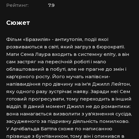
Рейтинг:
7.9
Сюжет
Фільм «Бразилія» - антиутопія, події якої 
розвиваються в світі, який загруз в бюрократії. 
Мати Сема Лаура входить в системну еліту, а він 
сам застряг на пересічній роботі і мало 
облаштований в побуті, але не прагне до змін і 
кар'єрного росту. Його мучать напівсни-
напіввидіння про дівчину на ім'я Джилл Лейтон, 
яку одного разу зустрічає наяву. Заради неї Сем 
готовий прогресувати, тому переходить в інший 
відділ. 
В даний момент Джилл не до романтики: 
вона намагається визволити з ув'язнення сусіда, 
засудженого за підривну діяльність помилково. 
У Арчібальда Баттла схоже по написанню 
прізвище з бунтівником, тому він і опинився в 