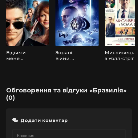
Відвези
Зоряні
Мисливець
мене
війни:
з Уолл-стріт
додому
Епізод I -
Прихована
загроза
Обговорення та відгуки «Бразилія»
(0)
Додати коментар