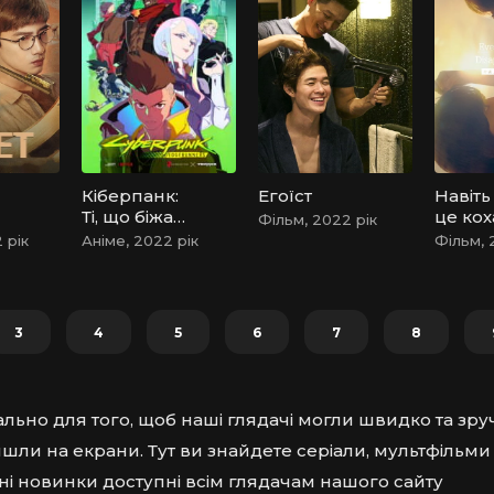
Кіберпанк:
Егоїст
Навіть
Ті, що біжать
це ко
Фільм, 2022 рік
по краю
зникн
 рік
Аніме, 2022 рік
Фільм, 
сьогод
вночі
3
4
5
6
7
8
ально для того, щоб наші глядачі могли швидко та зру
шли на екрани. Тут ви знайдете серіали, мультфільми 
вні новинки доступні всім глядачам нашого сайту