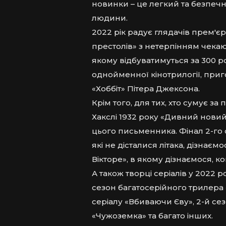
новинки – це легкий та безпечн
людини.
2022 рік радує глядачів прем'єр
престолів» з нетерпінням чекаю
якому відбуватимуться за 300 р
однойменної кінотрилогії, приг
«Хоббіт» Пітера Джексона.
Крім того, для тих, хто сумує 
Хакслі 1932 року «Дивний новий 
цього письменника. Фінал 2-го 
які не дісталися літака, дізнаєм
Вікторе», в якому дізнаємося, к
А також творці серіалів у 2022 р
сезон багатосерійного трилера 
серіалу «Вбиваючи Єву», 2-й се
«Чужоземка» та багато інших.