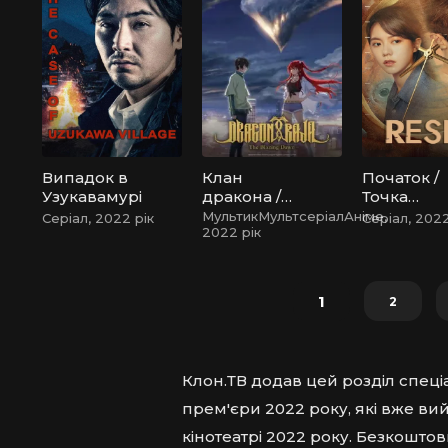
Випадок в
Клан
Початок /
Узукавамурі
дракона /
Точка
Дракон
відліку
МультикМультсеріалАніме,
Серіал, 2022 рік
Серіал, 2022
2022 рік
Раджа
1
2
Клон.ТВ додав цей розділ спеці
прем'єри 2022 року, які вже вий
кінотеатрі 2022 року. Безкошто