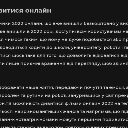
витися онлайн
нки 2022 онлайн, що вже вийшли безкоштовно у високі
же вийшли в 2022 році, доступні всім користувачам на 
ся чимось таким, що йому не дуже подобається або пр
 доводиться ходити до школи, університету, роботи і та
ися щось таке для того, що дозволить відірватися від
ли лише приємні враження від перегляду, щоб здійняв
ідображати наше життя, передаючи почуття та емоції, 
роблем та рутини на роботі, занурившись у світ прекр
н.ТВ можливість дивитися фільми онлайн 2022 на теле
кості, найрізноманітніших жанрів та напрямків, що пі
лайн-кінотеатрі кіномани можуть першими подивитис
оманда стежить за виходом довгоочікуваних прем'єр і 