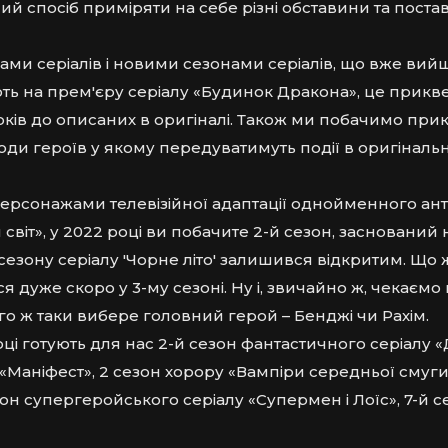
ий спосіб приміряти на себе різні обставини та постав
ами серіалів і новими сезонами серіалів, що вже вийш
ть на прем'єру серіалу «Будинок Дракона», це приквел
оків до описаних в оригіналі. Також ми побачимо при
оди героїв у якому передуватимуть події в оригінальн
за персонажами телевізійної адаптації однойменного а
світ», у 2022 році ви побачите 2-й сезон, заснований 
сезону серіалу 'Чорне літо' залишився відкритим. Що 
ося дуже скоро у 3-му сезоні. Ну і, звичайно ж, чекаємо
ого ж таки вибере головний герой – Бенджі чи Рахім.
оці готують для нас 2-й сезон фантастичного серіалу «Д
«Маніфест», 2 сезон хорору «Вампіри середньої смуги
зон супергеройського серіалу «Супермен і Лоїс», 7-й 