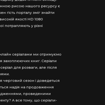
інною рисою нашого ресурсу є
н гість порталу зміг знайти
високій якості HD 1080
ої потрапляють у різні
онлайн серіалами ми отримуємо
ня захоплюючих книг. Серіали
еріал для розваги, але після
оями.
я черговий сезон і доведеться
ється надія на продовження
ослідженнями, проведеними
лекту? А все тому, що серіали-