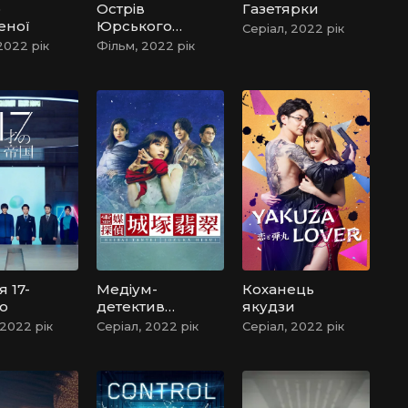
о
Острів
Газетярки
еної
Юрського
Серіал, 2022 рік
періоду /
2022 рік
Фільм, 2022 рік
Острів
динозаврів
я 17-
Медіум-
Коханець
о
детектив
якудзи
Джьодзука
 2022 рік
Серіал, 2022 рік
Серіал, 2022 рік
Хісуй