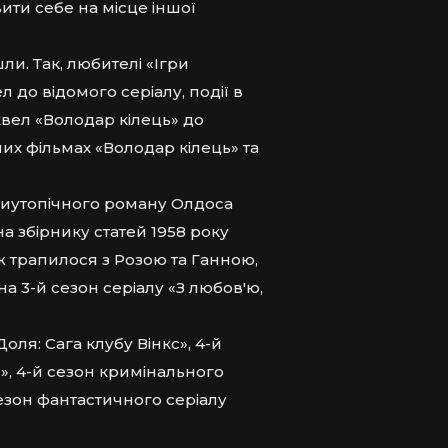
ити себе на місце іншої
ли. Так, любителі «Ігри
 до відомого серіалу, події в
квел «Володар кілець» до
их фільмах «Володар кілець» та
нтиутопічного роману Олдоса
на збірнику статей 1958 року
ж трапилося з Розою та Ганною,
 на 3-й сезон серіалу «З любов'ю,
оля: Сага клубу Вінкс», 4-й
», 4-й сезон кримінального
сезон фантастичного серіалу