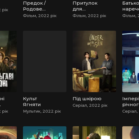
Предок /
Притулок
Батьк
Родове
для
нареч
 рік
прокляття
розбишаки
Фільм, 2022 рік
Фільм, 2022 рік
Фільм, 
ні
Культ
Під шкірою
Імпері
Ягняти
річног
Серіал, 2022 рік
 рік
Мультик, 2022 рік
Серіал,