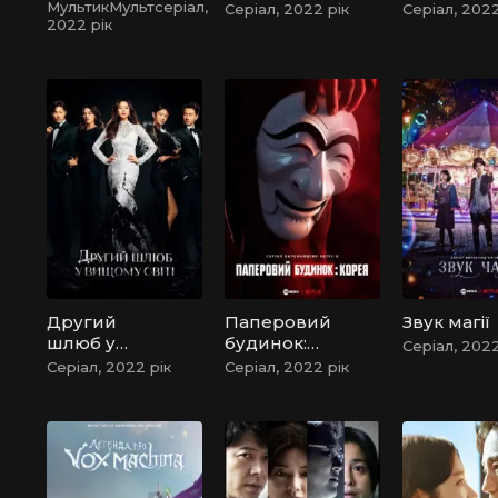
ної Печатки
МультикМультсеріал,
Серіал, 2022 рік
Серіал, 2022
2022 рік
Другий
Паперовий
Звук магії
шлюб у
будинок:
Серіал, 2022
вищому
Корея
Серіал, 2022 рік
Серіал, 2022 рік
світі