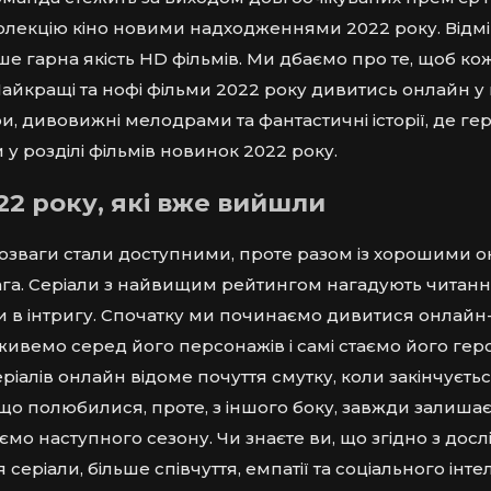
екцію кіно новими надходженнями 2022 року. Відм
 гарна якість HD фільмів. Ми дбаємо про те, щоб коже
айкращі та нофі фільми 2022 року дивитись онлайн у 
, дивовижні мелодрами та фантастичні історії, де гер
 у розділі фільмів новинок 2022 року.
22 року, які вже вийшли
розваги стали доступними, проте разом із хорошими 
вага. Серіали з найвищим рейтингом нагадують читан
в інтригу. Спочатку ми починаємо дивитися онлайн-с
 живемо серед його персонажів і самі стаємо його гер
алів онлайн відоме почуття смутку, коли закінчуєтьс
о полюбилися, проте, з іншого боку, завжди залиша
каємо наступного сезону. Чи знаєте ви, що згідно з д
серіали, більше співчуття, емпатії та соціального інте