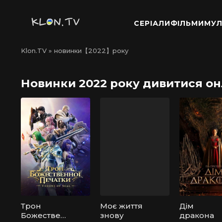
СЕРІАЛИ
ФІЛЬМИ
МУЛ
Klon.TV
» новинки【2022】року
Новинки 2022 року дивитися о
Трон
Моє життя
Дім
Божествен
знову
дракона