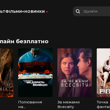
Шукати
ЬТФІЛЬМИ+
НОВИНКИ
нлайн безплатно
Полювання
За межами
Точка
на
Всесвіту
фантаз