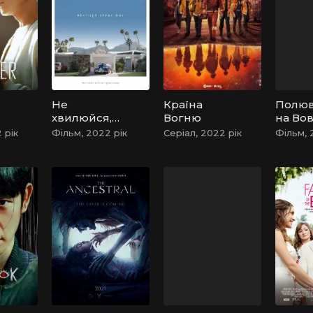
Не
Країна
Полю
хвилюйся,
Вогню
на Во
серденько
 рік
Фільм, 2022 рік
Серіал, 2022 рік
Фільм, 