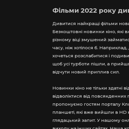
Фільми 2022 року ди
Дивитися найкращі фільми нови
Безкоштовні новинки кіно, які в
різному віці змушений займати
часу, ніж хотілося б. Наприклад,
хочеться розслабитися і подивит
щоб усі турботи пішли, а прийш
відчути новий приплив сил.
Новинки кіно не тільки здатні в
відволіктися від повсякденних п
пропонуємо гостям порталу Кло
планшеті, які вже вийшли в HD я
глядацький запит. У нашому он
виходу на інших сайтах. Наша к