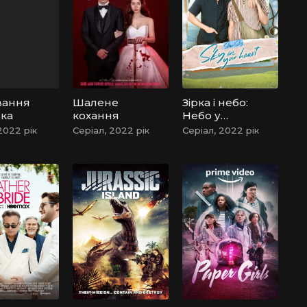
вання
Шалене
Зірка і небо:
вка
кохання
Небо у
твоєму
2022 рік
Серіал, 2022 рік
Серіал, 2022 рік
серці