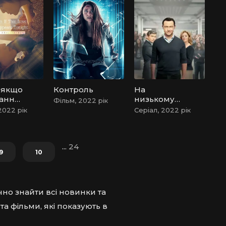
 якщо
Контроль
На
хання
низькому
Фільм, 2022 рік
е
старті:
2022 рік
Серіал, 2022 рік
ні
Битва за
Uber /
Заряджені:
...
24
Битва за
9
10
Uber
чно знайти всі новинки та
та фільми, які показують в