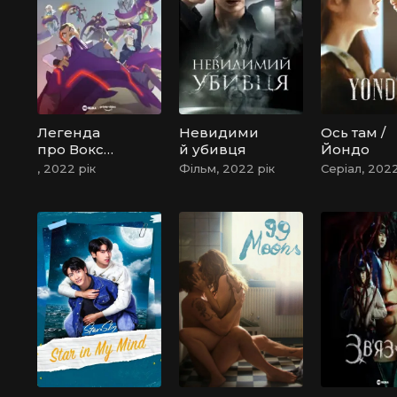
Легенда
Невидими
Ось там /
про Вокс
й убивця
Йондо
Макіна
, 2022 рік
Фільм, 2022 рік
Серіал, 2022