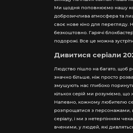
Ми щодня поповнюємо нашу кол
доброзичлива атмосфера та лише
своє нове кіно для перегляду.
Н
безкоштовно. Гарячі блокбастери
подорожі. Все це можна зустріти
Дивитися серіали 20
Людство пішло на багато, щоб 
значно більше, ніж просто роз
змушують нас глибоко поринути 
кількох серій ми розуміємо, що
Напевно, кожному любителю сері
розпрощатися з персонажами, щ
серіалу, і ми з нетерпінням че
вченими, у людей, які дивляться 