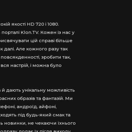
й якості HD 720 і 1080.
порталі Klon.TV. Кожен із нас у
исвячувати цій справі більше
к далі. Але кожного разу так
 повсякденності, зробити так,
ся настрій, і можна було
а й дають унікальну можливість
асних образів та фантазій. Ми
фоні, андроїд, айфоні,
дходять під будь-який смак та
ь новинки, не чекаючи їхнього
одразу додає їх після виходу.