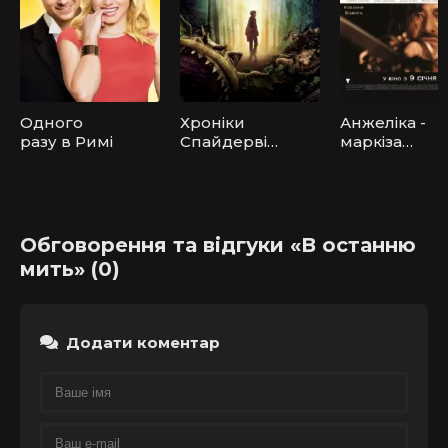
Одного
Хроніки
Анжеліка -
разу в Римі
Спайдервік
маркіза
а
янголів
Обговорення та відгуки «В останню
мить» (0)
Додати коментар