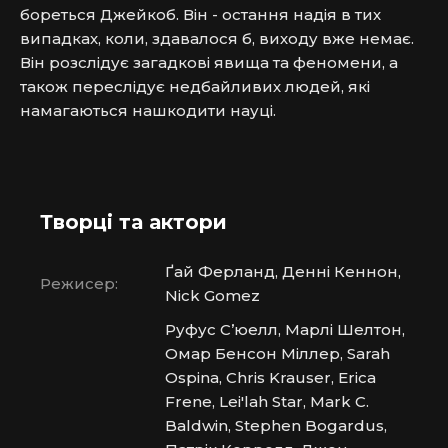
бореться Джейкоб. Він - остання надія в тих 
випадках, коли, здавалося б, виходу вже немає. 
Він розслідує загадкові явища та феномени, а 
також переслідує недбайливих людей, які 
намагаються нашкодити науці.
Творці та актори
Ґай Ферланд, Денні Кеннон,
Режисер:
Nick Gomez
Руфус С’юелл, Марлі Шелтон,
Омар Бенсон Міллер, Sarah
Ospina, Chris Krauser, Erica
Frene, Lei'lah Star, Mark C.
Baldwin, Stephen Bogardus,