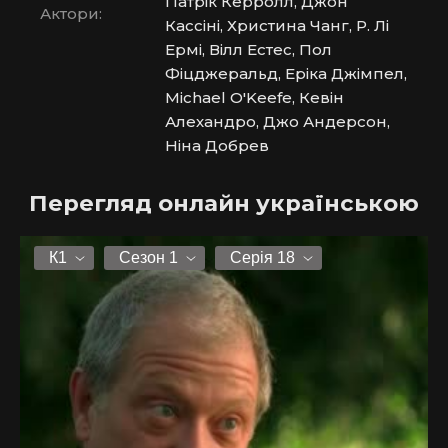
Патрік Керролл, Джон
Актори:
Кассіні, Христина Чанг, Р. Лі
Ермі, Вілл Естес, Пол
Фіцджеральд, Еріка Джімпел,
Michael O'Keefe, Кевін
Алехандро, Джо Андерсон,
Ніна Добрев
Перегляд онлайн українською