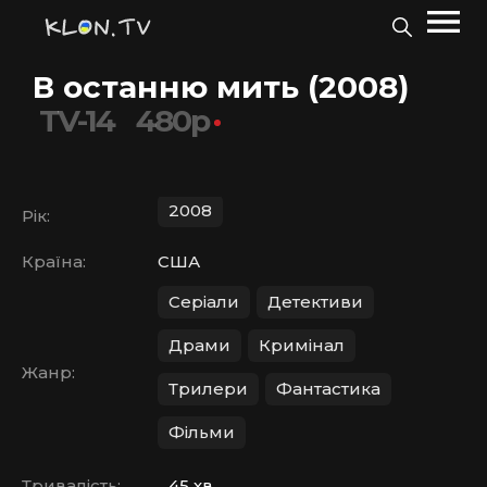
В останню мить (2008)
TV-14
480p
2008
Рік:
Країна:
США
Серіали
Детективи
Драми
Кримінал
Жанр:
Трилери
Фантастика
Фільми
Тривалість:
45 хв