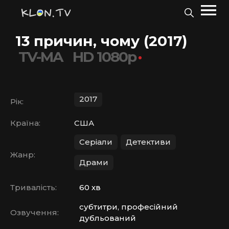
13 причин, чому (2017)
TV-MA
HD 1080p
2017
Рік:
Країна:
США
Серіали
Детективи
Жанр:
Драми
Тривалість:
60 хв
субтитри, професійний
Озвучення:
дубльований