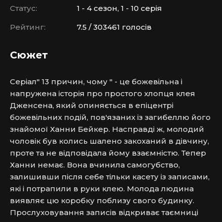
Статус:
1 - 4 сезон, 1 - 10 серія
Рейтинг:
7.5 / 303461 голосів
Сюжет
Серіал" 13 причин, чому " - це божевільна і 
напружена історія про простого хлопця клея 
Дженсена, який опиняється в епіцентрі 
божевільних подій, пов'язаних із загибеллю його 
знайомої Ханни Бейкер. Насправді ж, молодий 
чоловік був колись шалено закоханий в дівчину, 
проте та не відповідала йому взаємністю. Тепер 
Ханни немає. Вона вчинила самогубство, 
залишивши після себе тільки касету із записами, 
які і потрапили в руки клею. Молода людина 
виявляє цю коробку поблизу свого будинку. 
Прослуховування записів відкриває таємниці 