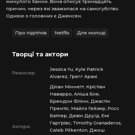
минулого Ханни. Вона описує тринадцять 
причин, через які зважилася на самогубство. 
Однією з головних є Дженсен.
Про підлітків
Netflix
Для молоді
Творці та актори
Jessica Yu, Kyle Patrick
Режисер:
Alvarez, Грегг Аракі
Ділан Міннетт, Крістіан
Наварро, Аліша Бое,
Брендон Флінн, Джастін
Прентіс, Майлз Гейзер, Росс
Батлер, Девін Друїд, Емі
Гарґрівс, Timothy Granaderos,
Актори:
Caleb Pilkenton, Джош