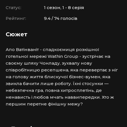
Статус:
1 сезон, 1 - 8 серія
Рейтинг:
9.4 / 74 голосів
Сюжет
Апо Ватінваніт - спадкоємиця розкішної 
готельної мережі Wathin Group - зустрічає на 
своєму шляху Чонладу, зухвалу нову 
співробітницю ресепшена, яка перевертає з ніг 
на голову життя блискучої бізнес-вумен, яка 
звикла бачити лише роботу. Їхні стосунки — 
небезпечна гра, повна хитросплетінь, де 
ненависть і любов мчать наввипередки. Хто ж 
першим перетне фінішну межу?