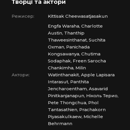
Творці та актори
Режисер:
Kittisak Cheewasatjasakun
Engfa Waraha, Charlotte
Austin, Thanthip
Thaweesinthanat, Suchita
Oxman, Panichada
Kongsawanya, Chutima
Sodaphak, Freen Sarocha
Chankimha, Milin
Актори:
Watinthanakit, Apple Lapisara
Intarasut, Panthita
Jencharoentham, Asavarid
Pinitkanjanapun, Ніколь Терио,
Pete Thongchua, Phol
Tantasathien, Prachakorn
Piyasakulkaew, Michelle
Behrmann