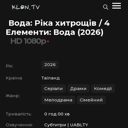
Вода: Ріка хитрощів / 4
Елементи: Вода (2026)
HD 1080p
2026
Рік:
Країна:
Таїланд
Серіали
Драми
Комедії
Жанр:
Мелодрама
Сімейний
Тривалість:
0 год 00 хв
Озвучення:
Субтитри | UABLTY