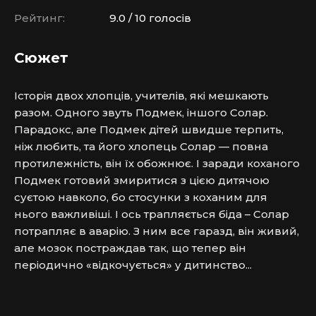
Рейтинг:
9.0 / 10 голосів
Сюжет
Історія двох хлопців, учителів, які мешкають 
разом. Одного звуть Подмек, іншого Солар. 
Парадокс, але Подмек дітей швидше терпить, 
ніж любить, та його хлопець Солар — повна 
протилежність, він їх обожнює. І заради коханого 
Подмек готовий змиритися з цією дитячою 
суєтою навколо, бо стосунки з коханим для 
нього важливіші. І ось трапляється біда – Солар 
потрапляє в аварію. З ним все гаразд, він живий, 
але мозок постраждав так, що тепер він 
періодично «відкочується» у дитинство...