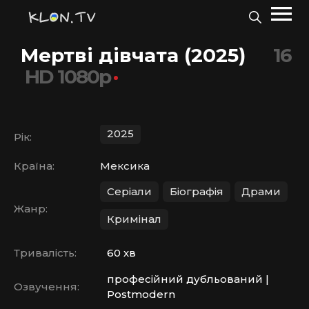
Мертві дівчата (2025)
16
HD 1080p
2025
Рік:
Країна:
Мексика
Серіали
Біографія
Драми
Жанр:
Кримінал
Тривалість:
60 хв
професійний дубльований |
Озвучення:
Postmodern