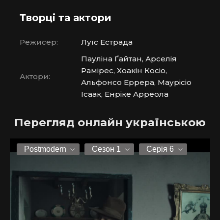
Творці та актори
Режисер:
Луїс Естрада
Пауліна Ґайтан, Арселія
Рамірес, Хоакін Косіо,
Актори:
Альфонсо Еррера, Маурісіо
Ісаак, Енріке Арреола
Перегляд онлайн українською