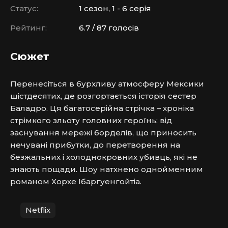
Статус:
1 сезон, 1 - 6 серія
Рейтинг:
6.7 / 87 голосів
Сюжет
Перенесіться в бурхливу атмосферу Мексики 
шістдесятих, де розгортається історія сестер 
Баладро. Ця багатосерійна стрічка – хроніка 
стрімкого зльоту головних героїнь: від 
заснування мережі борделів, що приносить 
нечувані прибутки, до перетворення на 
безжальних і холоднокровних убивць, які не 
знають пощади. Шоу натхнено однойменним 
романом Хорхе Ібаргуенгойтіа.
Netflix