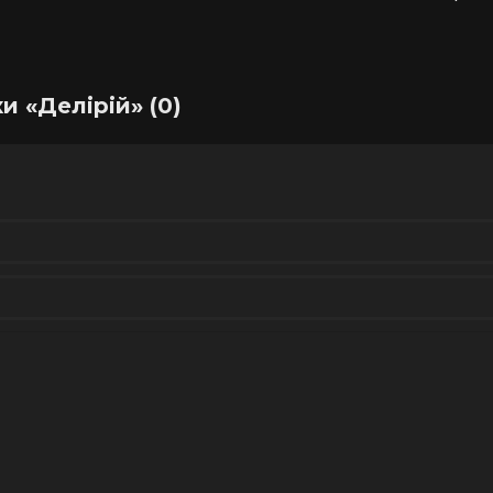
на двох
Георга
и «Делірій» (0)