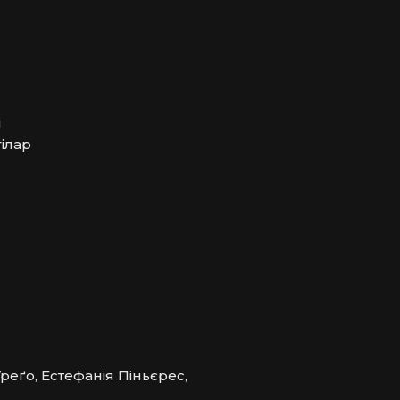
 
ілар 
реґо, Естефанія Піньєрес,