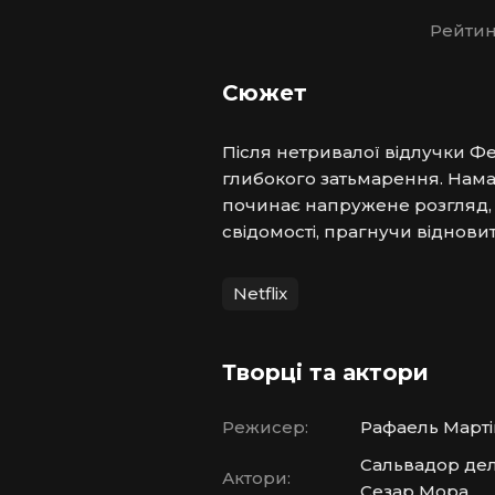
Рейтин
Сюжет
Після нетривалої відлучки Фе
глибокого затьмарення. Намаг
починає напружене розгляд, то
свідомості, прагнучи віднови
Netflix
Творці та актори
Режисер:
Рафаель Марті
Сальвадор дель
Актори:
Сезар Мора