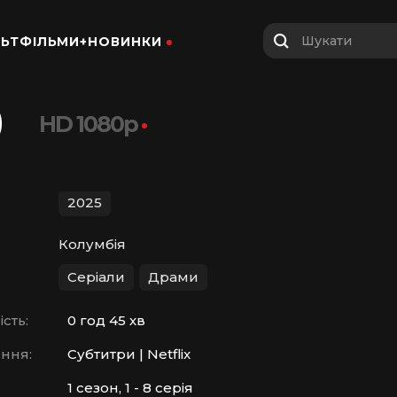
Шукати
ЬТФІЛЬМИ+
НОВИНКИ
)
HD 1080p
2025
Колумбія
Серіали
Драми
сть:
0 год 45 хв
ння:
Субтитри | Netflix
1 сезон, 1 - 8 серія