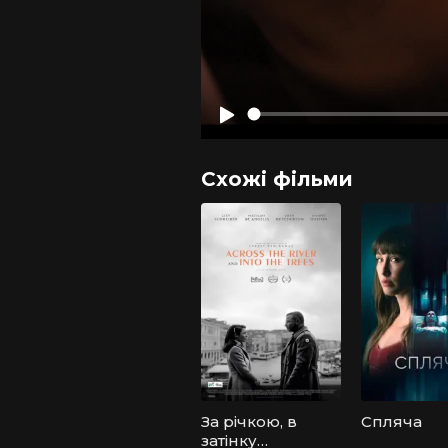
Схожі фільми
За річкою, в
Спляча
затінку