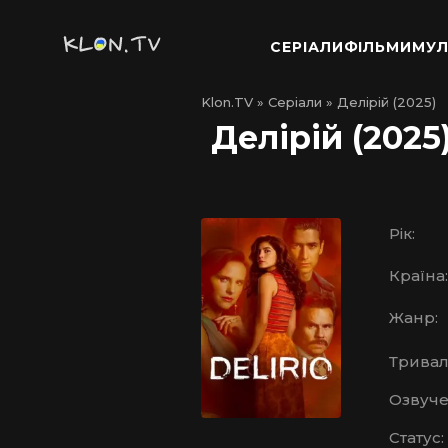
СЕРІАЛИ
ФІЛЬМИ
МУЛ
Klon.TV
»
Серіали
» Делірій (2025)
Делірій (2025
Рік:
Країна:
Жанр:
Тривалі
Озвуче
Статус: