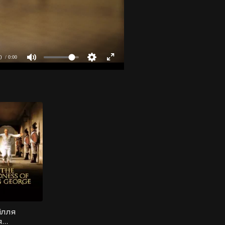
ілля
я