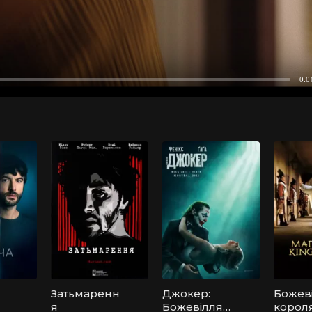
Затьмаренн
Джокер:
Божев
я
Божевілля
корол