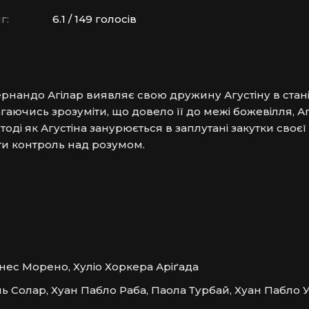
г:
6.1 / 149 голосів
рнандо Агілар виявляє свою дружину Агустіну в стані
аючись зрозуміти, що довело її до межі божевілля, Аг
ді як Агустіна занурюється в заплутані закутки своєї 
ти контроль над розумом.
нес Морено, Хуліо Хоркера Аріґада
 Солар, Хуан Пабло Раба, Паола Турбай, Хуан Пабло У