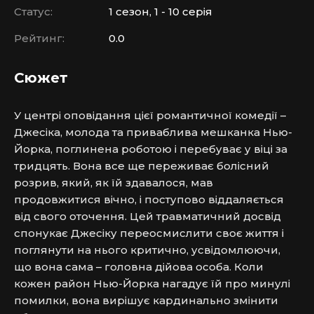
Статус:
1 сезон, 1 - 10 серія
Рейтинг:
0.0
Сюжет
У центрі оповідання цієї романтичної комедії – 
Джесіка, молода та приваблива мешканка Нью-
Йорка, поглинена роботою і перебуває у віці за 
тридцять. Вона все ще переживає болісний 
розрив, який, як їй здавалося, мав 
продовжитися вічно, і поступово віддаляється 
від свого оточення. Цей травматичний досвід 
спонукає Джесіку переосмислити своє життя і 
поглянути на нього критично, усвідомлюючи, 
що вона сама – головна дійова особа. Коли 
кожен район Нью-Йорка нагадує їй про минулі 
помилки, вона вирішує кардинально змінити 