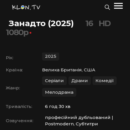
Занадто (2025)
16
HD
1080p
2025
Рік:
Країна:
Велика Британія, США
Серіали
Драми
Комедії
Жанр:
Мелодрама
Тривалість:
6 год 30 хв
професійний дубльований |
Озвучення:
Postmodern, Субтитри