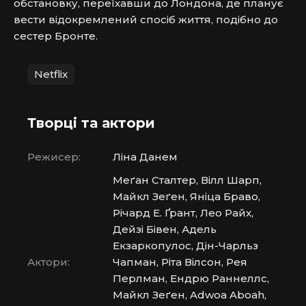
обстановку, переїхавши до Лондона, де планує 
вести відокремлений спосіб життя, подібно до 
сестер Бронте.
Netflix
Творці та актори
Режисер:
Ліна Данем
Меґан Сталтер, Вілл Шарп,
Майкл Зеґен, Яніца Браво,
Річард Е. Ґрант, Лео Райх,
Дейзі Бівен, Адель
Екзаркопулос, Дін-Чарльз
Актори:
Чапман, Ріта Вілсон, Рея
Перлман, Ендрю Раннеллс,
Майкл Зеґен, Adwoa Aboah,