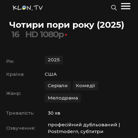
Чотири пори року (2025)
16
HD 1080p
2025
Рік:
Країна:
США
Серіали
Комедії
Жанр:
Мелодрама
Тривалість:
30 хв
професійний дубльований |
Озвучення:
Postmodern, субтитри