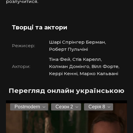
розлучитися.
Творці та актори
Шарі Спрінгер Берман,
Режисер:
Роберт Пульчіні
Тіна Фей, Стів Карелл,
Актори:
Колман Домінго, Вілл Форте,
Керрі Кенні, Марко Кальвані
Перегляд онлайн українською