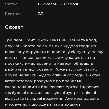
Статус:
1 - 2 сезон, 1 - 8 серія
Рейтинг:
0.0
Сюжет
Три пари, Кейт і Джек, Нік і Енн, Денні та Клод, 
дружать багато років. У них є чудова традиція 
щосезону вирушати в невелику відпустку. Влітку 
вони ніжаться на пляжі, взимку катаються на 
гірських лижах, восени та навесні обирають 
рафтинг та інші розваги. Кожна зустріч старих 
друзів не тільки будить спільні спогади, а й стає 
каталізатором роздумів про проблеми і 
складнощі. Життя йде своєю чергою, і здається, 
так буде вічно: довгоочікувані зустрічі, спільні 
відпустки і яскраві враження. Але несподівано 
з'ясовується, що одна з пар вирішила 