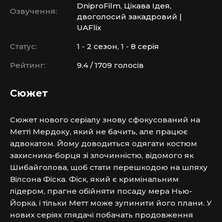
DniproFilm, Цікава Ідея,
Озвучення:
двоголосий закадровий |
UAFlix
Статус:
1 - 2 сезон, 1 - 8 серія
Рейтинг:
9.4 / 1709 голосів
Сюжет
Сюжет нового серіалу знову сфокусований на 
Метті Мердоку, який не бачить, але працює 
адвокатом. Йому доводиться одягати костюм 
захисника-борця зі злочинністю, відомого як 
Шибайголова, щоб стати перешкодою на шляху 
Вілсона Фіска. Фіск, який є кримінальним 
лідером, прагне обійняти посаду мера Нью-
Йорка, і тільки Метт може зупинити його плани. У 
нових серіях глядачі побачать продовження 