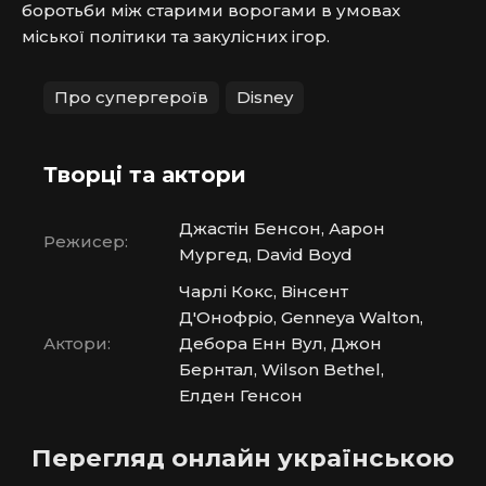
боротьби між старими ворогами в умовах 
міської політики та закулісних ігор.
Про супергероїв
Disney
Творці та актори
Джастін Бенсон, Аарон
Режисер:
Мургед, David Boyd
Чарлі Кокс, Вінсент
Д'Онофріо, Genneya Walton,
Актори:
Дебора Енн Вул, Джон
Бернтал, Wilson Bethel,
Елден Генсон
Перегляд онлайн українською