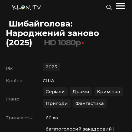
Шибайголова:
Народжений заново
(2025)
HD 1080p
2025
Рік:
Країна:
США
Серіали
Драми
Кримінал
Жанр:
Пригоди
Фантастика
Тривалість:
60 хв
багатоголосий закадровий |