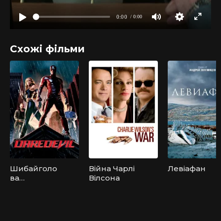
Схожі фільми
Шибайголо
Війна Чарлі
Левіафан
ва
Вілсона
[Режисерсь
ка версія]