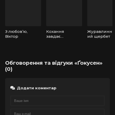
З любов’ю,
Кохання
Журавлинн
Віктор
завдає
ий щербет
удару у
відповідь
Обговорення та відгуки «Ґокусен»
(0)
Додати коментар