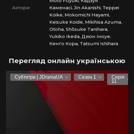
Moto Fuyuki, Кадзуя
Актори:
Каменасі, Jin Akanishi, Teppei
Koike, Mokomichi Hayami,
Keisuke Koide, Mikihisa Azuma,
Otoha, Shôsuke Tanihara,
Yukiko Ikeda, Дзюн Іноуе,
Кенґо Кора, Tatsumi Ishihara
Перегляд онлайн українською