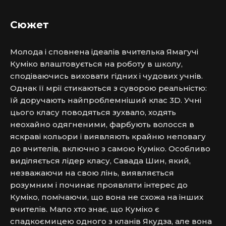
Сюжет
Молода і сповнена ідеалів вчителька Ямагучі 
Куміко влаштовується на роботу в школу, 
сподіваючись виховати гідних і чудових учнів. 
Однак її мрії стикаються з суворою реальністю: 
їй доручають найпроблемніший клас 3D. Учні 
цього класу поводяться зухвало, ходять 
неохайно одягненими, фарбують волосся в 
яскраві кольори і виявляють крайню неповагу 
до вчителів, включно з самою Куміко. Особливо 
виділяється лідер класу, Савада Шин, який, 
незважаючи на свою лінь, виявляється 
розумним і починає проявляти інтерес до 
Куміко, помічаючи, що вона не схожа на інших 
вчителів. Мало хто знає, що Куміко є 
спадкоємицею одного з кланів Якудза, але вона 