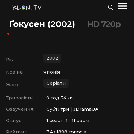
Ґокусен (2002)
HD 720p
2002
Рік:
Країна:
Японія
Серіали
Жанр:
Тривалість:
0 год 54 хв
Озвучення:
Субтитри | JDramaUA
Статус:
1 сезон, 1 - 11 серія
Рейтинг:
7.4 / 1898 голосів