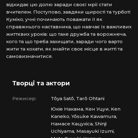
відкидає цю долю заради своєї мрії стати 
вчителем. Поступово, завдяки щирості та турботі 
Куміко, учні починають поважати її як 
справжнього наставника, що навчає їх важливих 
життєвих уроків: що таке дружба та ворожнеча, 
кого та що треба захищати, заради чого варто 
жити та кохати, як знайти своє місце в житті та 
самовизначитися.
Творці та актори
Режисер:
Tôya Satô, Tarô Ohtani
Юкіе Накама, Кен Уцуи, Ken
Kaneko, Yôsuke Kawamura,
Намасе Кацухіса, Shinji
Uchiyama, Masayuki Izumi,