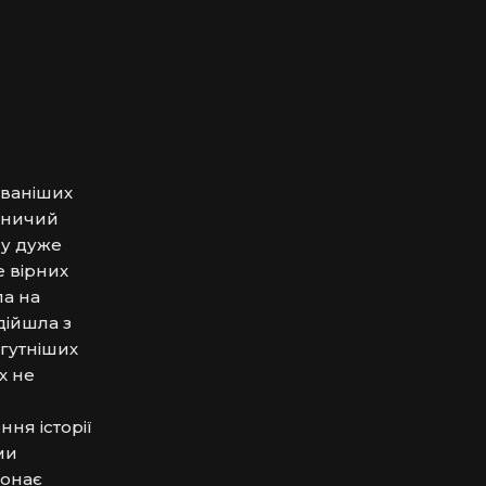
ваніших 
вничий 
у дуже 
вірних 
а на 
ійшла з 
гутніших 
 не 
я історії 
и 
онає 