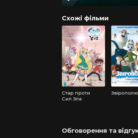
Схожі фільми
Стар проти
Звіропол
Сил Зла
Обговорення та відгуки