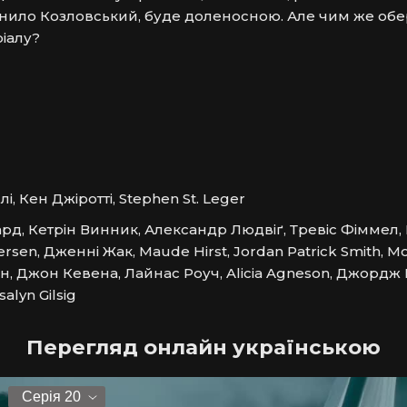
нило Козловський, буде доленосною. Але чим же обе
іалу?
і, Кен Джіротті, Stephen St. Leger
рд, Кетрін Винник, Александр Людвіґ, Тревіс Фіммел, К
rsen, Дженні Жак, Maude Hirst, Jordan Patrick Smith, M
 Джон Кевена, Лайнас Роуч, Alicia Agneson, Джордж Б
alyn Gilsig
Перегляд онлайн українською