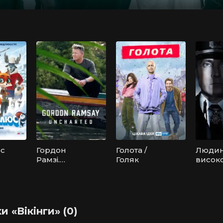
юс
Гордон
Голота /
Людин
Рамзі.
Голяк
висок
Незвідане
замку
 «Вікінги» (0)