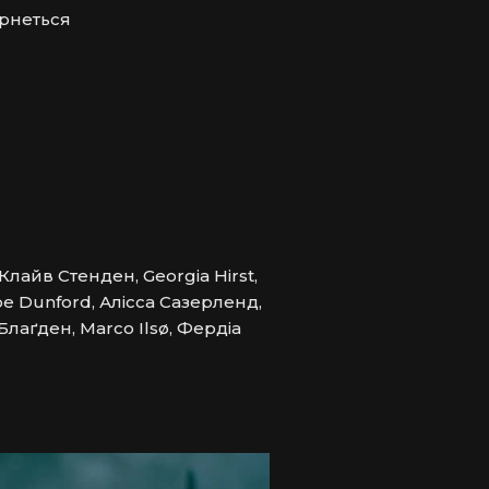
рнеться 
лайв Стенден, Georgia Hirst,
oe Dunford, Алісса Сазерленд,
лаґден, Marco Ilsø, Фердіа