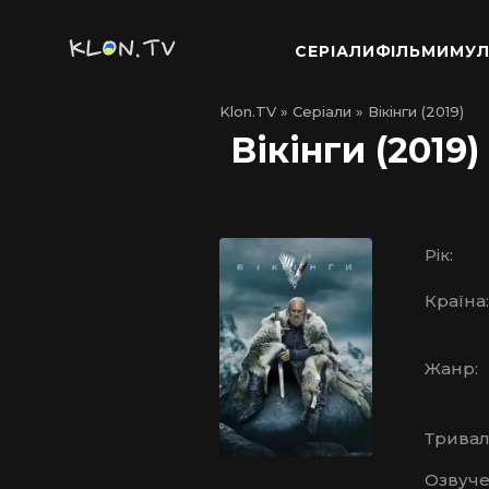
СЕРІАЛИ
ФІЛЬМИ
МУЛ
Klon.TV
»
Серіали
» Вікінги (2019)
Вікінги (2019)
Рік:
Країна:
Жанр:
Тривалі
Озвуче