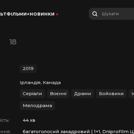
Шукати
ЬТФІЛЬМИ+
НОВИНКИ
18
2019
Ірландія, Канада
Серіали
Воєнні
Драми
Бойовики
І
Мелодрама
сть:
44 хв
ння:
багатоголосий закадровий | 1+1, DniproFilm Ц