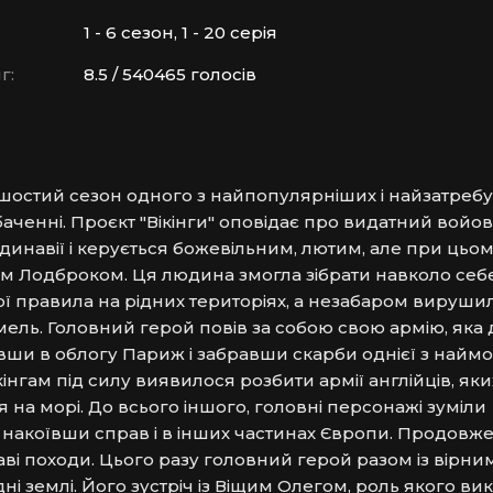
1 - 6 сезон, 1 - 20 серія
г:
8.5 / 540465 голосів
шостий сезон одного з найпопулярніших і найзатребу
баченні. Проєкт "Вікінги" оповідає про видатний войо
инавії і керується божевільним, лютим, але при цьом
Лодброком. Ця людина змогла зібрати навколо себе 
ї правила на рідних територіях, а незабаром вирушил
ль. Головний герой повів за собою свою армію, яка д
явши в облогу Париж і забравши скарби однієї з наймо
інгам під силу виявилося розбити армії англійців, яких
на морі. До всього іншого, головні персонажі зуміли 
накоївши справ і в інших частинах Європи. Продовженн
аві походи. Цього разу головний герой разом із вірним
і землі. Його зустріч із Віщим Олегом, роль якого вик