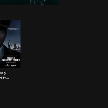
а у
ому