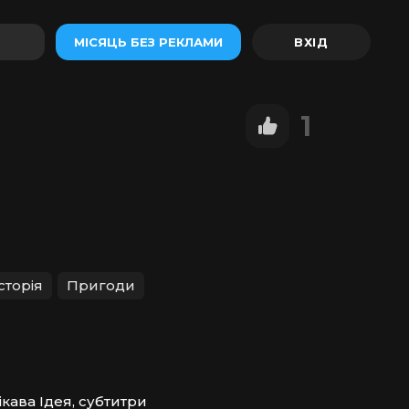
МІСЯЦЬ БЕЗ РЕКЛАМИ
1
сторія
Пригоди
ікава Ідея, субтитри