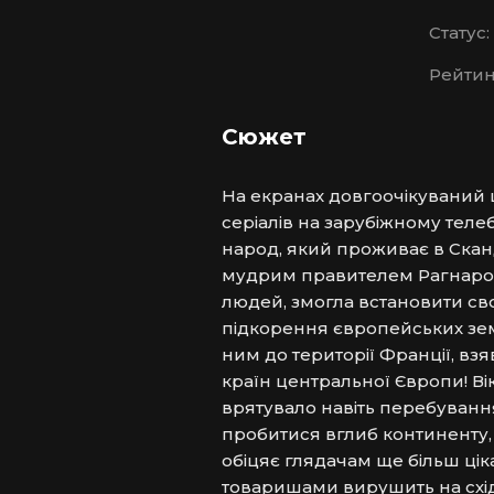
Статус:
Рейтин
Сюжет
На екранах довгоочікуваний 
серіалів на зарубіжному теле
народ, який проживає в Сканд
мудрим правителем Рагнаром 
людей, змогла встановити сво
підкорення європейських земе
ним до території Франції, вз
країн центральної Європи! Вік
врятувало навіть перебування 
пробитися вглиб континенту, 
обіцяє глядачам ще більш цік
товаришами вирушить на східн