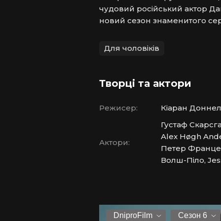
чудовий російський актор Да
новий сезон знаменитого сер
Для чоловіків
Творці та актори
Режисер:
Кіаран Доннелл
Густаф Скарсга
Alex Høgh Ande
Актори:
Петер Францен,
Волш-Піло, Jess