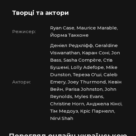
Творці та актори
Ryan Case, Maurice Marable,
Режисер:
Йорма Такконе
Деніел Редкліфф, Geraldine
Viswanathan, Каран Соні, Jon
Bass, Sasha Compère, Стів
Бушемі, Lolly Adefope, Mike
Dunston, Тереза О'ші, Caleb
Актори:
Emery, Joey Thurmond, Кевін
Вейн, Parisa Johnston, John
Reynolds, Myles Evans,
Christine Horn, Анджела Кінсі,
Тім Медоуз, Кріс Парнелл,
Nirvi Shah
Перегляд онлайн українською