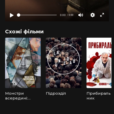
Схожі фільми
Монстри
Підрозділ
Прибираль
всередині:
ник
24
особистості
Біллі