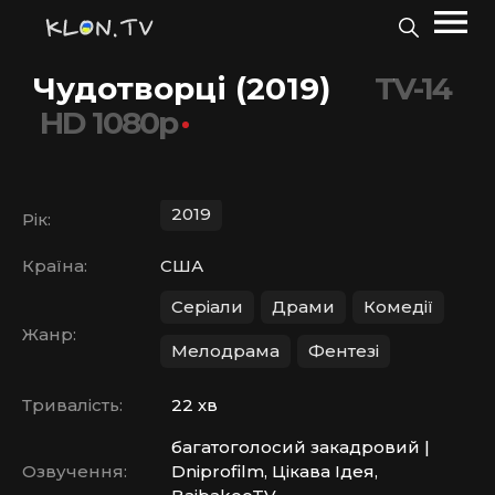
Чудотворці (2019)
TV-14
HD 1080p
2019
Рік:
Країна:
США
Серіали
Драми
Комедії
Жанр:
Мелодрама
Фентезі
Тривалість:
22 хв
багатоголосий закадровий |
Озвучення:
Dniprofilm, Цікава Ідея,