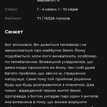
BaibakooTV
Статус:
1 - 4 сезон, 1 - 10 серія
Рейтинг:
7.1 / 15326 голосів
Сюжет
Бог втомився. Він дивиться телевізор і не 
замислюється про майбутнє Землі. Йому 
подобається, коли його вихваляють, особливо 
по телебаченню. Всевишній усвідомлює, що 
деякі люди приносять як йому, так і собі дуже 
багато проблем, що, звісно ж, страшенно 
напружує. Саме тому той приймає рішення 
будь-що-будь розправитися з планетою. Два 
тижні - відведений термін життя Землі. 
Щоправда, з Богом укладає парі один з ангелів, 
яка впевнена в тому, що зможе вирішити 