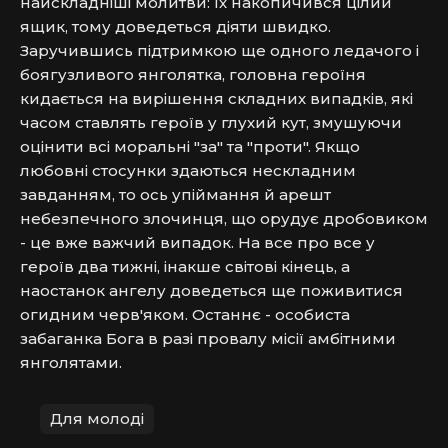
найскладніші молитви: їх накопичився цілий 
ящик, тому доведеться діяти швидко. 
Заручившись підтримкою ще одного ледачого і 
боягузливого янголятка, головна героїня 
кидається на вирішення складних випадків, які 
часом ставлять героїв у глухий кут, змушуючи 
оцінити всі моральні "за" та "проти". Якщо 
любовні стосунки здаються нескладним 
завданням, то ось упіймання й арешт 
небезпечного злочинця, що орудує дробовиком 
- це вже важчий випадок. На все про все у 
героїв два тижні, інакше світові кінець, а 
наостанок ангелу доведеться ще поживитися 
огидним черв'яком. Останнє - особиста 
забаганка Бога в разі провалу місії амбітними 
янголятами.
Для молоді