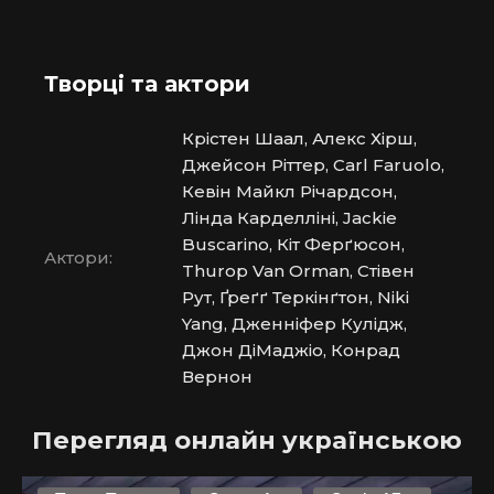
Творці та актори
Крістен Шаал, Алекс Хірш,
Джейсон Ріттер, Carl Faruolo,
Кевін Майкл Річардсон,
Лінда Карделліні, Jackie
Buscarino, Кіт Ферґюсон,
Актори:
Thurop Van Orman, Стівен
Рут, Ґреґґ Теркінґтон, Niki
Yang, Дженніфер Кулідж,
Джон ДіМаджіо, Конрад
Вернон
Перегляд онлайн українською