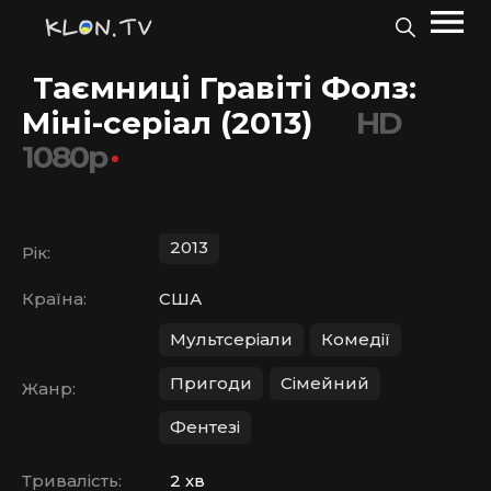
Таємниці Гравіті Фолз:
Міні-серіал (2013)
HD
1080p
2013
Рік:
Країна:
США
Мультсеріали
Комедії
Пригоди
Сімейний
Жанр:
Фентезі
Тривалість:
2 хв