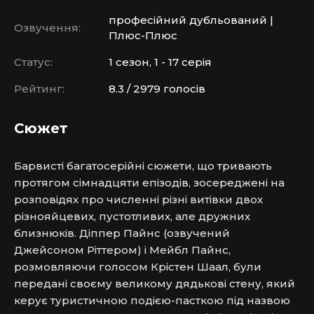
професійний дубльований |
Озвучення:
Плюс-Плюс
Статус:
1 сезон, 1 - 17 серія
Рейтинг:
8.3 / 2979 голосів
Сюжет
Барвисті багатосерійні сюжети, що тривають 
протягом сімнадцяти епізодів, зосереджені на 
розповідях про численні різні витівки двох 
різнояйцевих, пустотливих, але дружних 
близнюків. Діппер Пайнс (озвучений 
Джейсоном Ріттером) і Мейбл Пайнс, 
розмовляючи голосом Крістен Шаал, були 
передані своєму великому дядькові стену, який 
керує туристичною подією-пасткою під назвою 