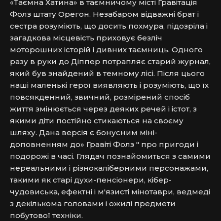
«Таємна Хатина» в таємничому місті Гравітація 
Фолз штату Орегон. Незабаром відважні брат і 
сестра розуміють, що досить похмура, підозріла і 
загадкова місцевість приховує безліч 
моторошних історій і дивних таємниць. Одного 
разу в руки до Діппер потрапляє старий журнал, 
який був знайдений в темному лісі. Після цього 
наші маленькі герої виявляють і розуміють, що їх 
повсякденний, звичний, розмірений спосіб 
життя змінюється через деяких речей і істот, з 
якими діти постійно стикаються на своєму 
шляху. Дана версія є бонусним міні-
доповненням до» Гравіті Фолз " про пригоди і 
подорожі в часі. Глядач познайомиться з самими 
нереальними і різнокаліберними персонажами, 
такими як старі духи-пенсіонери, кібер-
чудовиська, ефектні і м'язисті мінотаври, ведмеді 
з декількома головами і ожилі предмети 
побутової техніки.