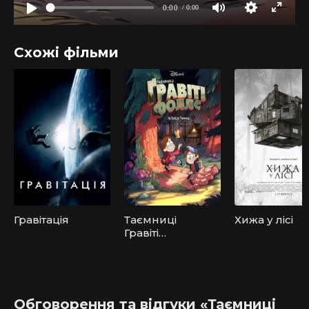
Схожі фільми
Гравітація
Таємниці
Хижа у лісі
Гравіті
Фоллс
Обговорення та відгуки «Таємниці