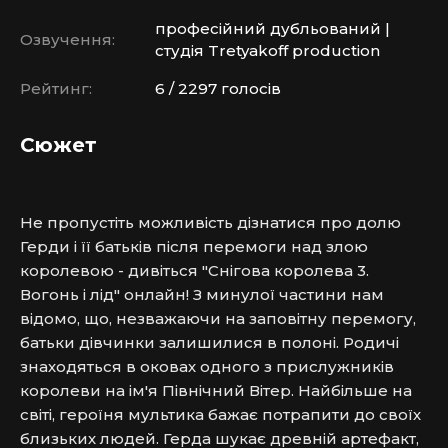
професійний дубльований |
Озвучення:
студія Tretyakoff production
Рейтинг:
6 / 2297 голосів
Сюжет
Не пропустіть можливість дізнатися про долю 
Герди і її батьків після перемоги над злою 
королевою - дивіться "Снігова королева 3. 
Вогонь і лід" онлайн! З минулої частини нам 
відомо, що, незважаючи на заповітну перемогу, 
батьки дівчинки залишилися в полоні. Родичі 
знаходяться в оковах одного з прислужників 
королеви на ім'я Північний Вітер. Найбільше на 
світі, героїня мультика бажає потрапити до своїх 
близьких людей. Герда шукає древній артефакт, 