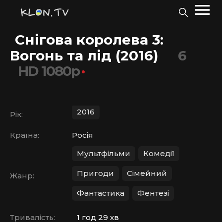
Снігова королева 3:
Вогонь та лід (2016)
6
HD 1080p
2016
Рік:
Країна:
Росія
Мультфільми
Комедії
Пригоди
Сімейний
Жанр:
Фантастика
Фентезі
Тривалість:
1 год 29 хв