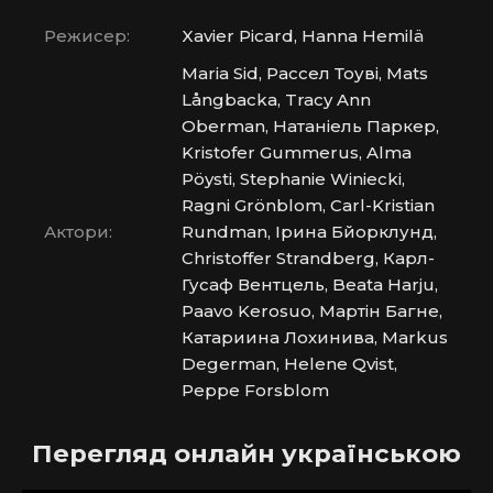
Режисер:
Xavier Picard, Hanna Hemilä
Maria Sid, Рассел Тоуві, Mats
Långbacka, Tracy Ann
Oberman, Натаніель Паркер,
Kristofer Gummerus, Alma
Pöysti, Stephanie Winiecki,
Ragni Grönblom, Carl-Kristian
Актори:
Rundman, Ірина Бйорклунд,
Christoffer Strandberg, Карл-
Гусаф Вентцель, Beata Harju,
Paavo Kerosuo, Мартін Багне,
Катариина Лохинива, Markus
Degerman, Helene Qvist,
Peppe Forsblom
Перегляд онлайн українською