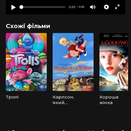
Схожі фільми
Тролі
Карлсон,
Хороша
який
жінка
мешкає на
даху