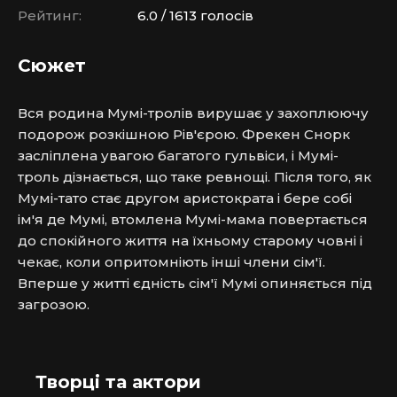
Рейтинг:
6.0 / 1613 голосів
Сюжет
Вся родина Мумі-тролів вирушає у захоплюючу 
подорож розкішною Рів'єрою. Фрекен Снорк 
засліплена увагою багатого гульвіси, і Мумі-
троль дізнається, що таке ревнощі. Після того, як 
Мумі-тато стає другом аристократа і бере собі 
ім'я де Мумі, втомлена Мумі-мама повертається 
до спокійного життя на їхньому старому човні і 
чекає, коли опритомніють інші члени сім'ї. 
Вперше у житті єдність сім'ї Мумі опиняється під 
загрозою.
Творці та актори