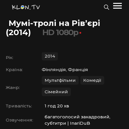
Мумі-тролі на Рів’єрі
(2014)
HD 1080p
2014
Рік:
Країна:
Фінляндія, Франція
Мультфільми
Комедії
Жанр:
Сімейний
Тривалість:
1 год 20 хв
багатоголосий закадровий,
Озвучення:
субтитри | InariDuB