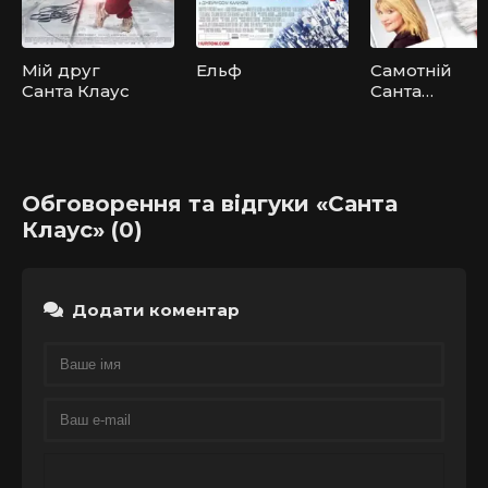
Мій друг
Ельф
Самотній
Санта Клаус
Санта
бажає
познайоми
тися з міссіс
Клаус
Обговорення та відгуки «Санта
Клаус» (0)
Додати коментар