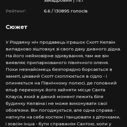
закадровий | ТЕТ
Рейтинг:
6.6 / 130895 голосів
Сюжет
У Різдвяну ніч продавець іграшок Скотт Келвін 
випадково зіштовхує зі свого даху дивного дідка. 
На його неймовірне здивування, там же він 
виявляє припаркованого північного оленя. 
Поки незнайомець безпорадно борсається в 
заметі, цікавий Скотт схоплюється в сідло - і 
опиняється на Північному полюсі, де головний 
ельф переконує його зайняти місце Санта 
Клауса, який в даний момент лежить біля 
будинку Келвіна і не може виконувати свої 
обов'язки. Він погоджується, але одна справа - 
напнути на себе костюм і танцювати з діточками, 
і зовсім інша - бути справжнім Сантою, коли у 