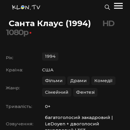
Санта Клаус (1994)
HD
1080p
1994
Рік:
Країна:
США
Фільми
Драми
Комедії
Жанр:
Сімейний
Фентезі
Тривалість:
0+
багатоголосий закадровий |
Озвучення:
LeDoyen + двоголосий