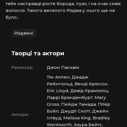
тебе насправді росте борода, пузо, і на очах сивіє 
волосся. Такого веселого Різдва у нього ще не 
було...
Різдвяні
Творці та актори
Режисер:
Джон Пасквін
Тім Аллен, Джадж
Рейнгольд, Венді Крюсон,
Eric Lloyd, Девід Крамхолц,
Ларрі Бранденбурґ, Mary
Gross, Пейдж Тамада, Пітер
Бойл, Джудіт Скотт, Джейн
Актори:
Іствуд, Melissa King, Bradley
Wentworth, Азура Бейтс,