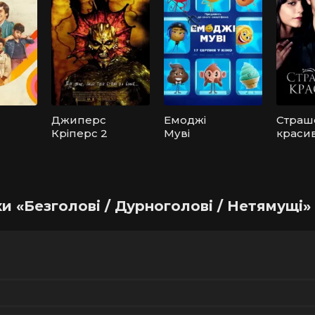
Джиперс
Емоджі
Страш
Кріперс 2
Муві
краси
и «Безголові / Дурноголові / Нетямущі» 