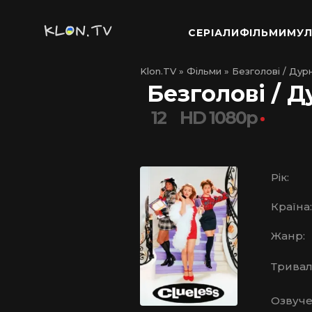
СЕРІАЛИ
ФІЛЬМИ
МУЛ
Klon.TV
»
Фільми
» Безголові / Дурн
Безголові / Д
12
HD 1080p
Рік:
Країна:
Жанр:
Тривалі
Озвуче