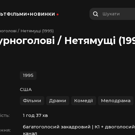
Шукати
ЬТФІЛЬМИ+
НОВИНКИ
оголові / Нетямущі (1995)
урноголові / Нетямущі (19
1995
США
Фільми
Драми
Комедії
Мелодрама
сть:
1 год 37 хв
багатоголосий закадровий | К1 + двоголосий
ння:
канал