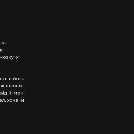
ка 
і 
озку. У 
ть в його 
ж школи. 
 її імені 
, хоча їй 