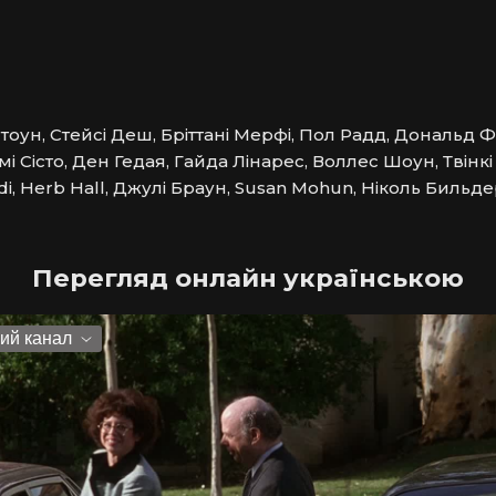
стоун, Стейсі Деш, Бріттані Мерфі, Пол Радд, Дональд 
 Сісто, Ден Гедая, Гайда Лінарес, Воллес Шоун, Твінкі 
idi, Herb Hall, Джулі Браун, Susan Mohun, Ніколь Бильд
Перегляд онлайн українською