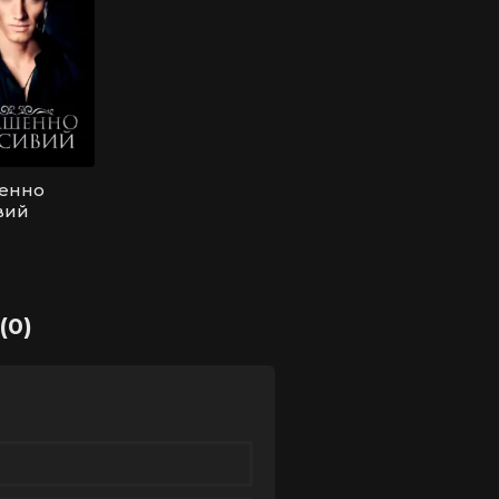
енно
вий
(0)