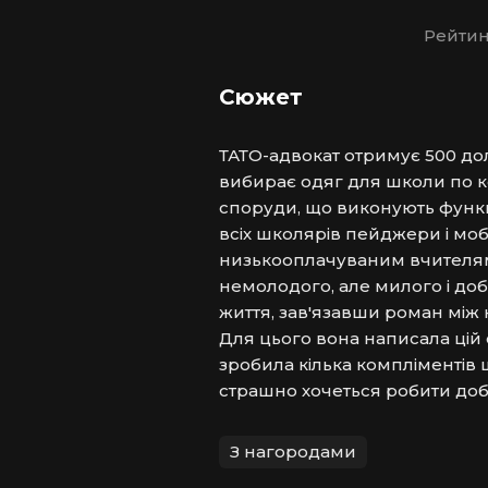
Рейтин
Сюжет
ТАТО-адвокат отримує 500 дола
вибирає одяг для школи по ко
споруди, що виконують функці
всіх школярів пейджери і мобі
низькооплачуваним вчителям!
немолодого, але милого і доб
життя, зав'язавши роман між 
Для цього вона написала цій с
зробила кілька компліментів що
страшно хочеться робити до
З нагородами