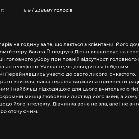
г:
6.9 / 238687 голосів
рів на годину за те, що лається з клієнтами. Його доч
мп'ютеру-багата. Її подруга Діонн влаштовує на голов
ї головного убору при повній відсутності головного м
льні телефони. Уявляєте, як доводиться їх бідним, 
 Перейнявшись участю до свого лисого, очкастого, 
рого вчителя, наша героїня вирішила привнести радіс
ним і найбільш підходящою для цього вчителькою тієї 
кромній мишці Любовний лист від його імені, а йому від
до його інтелекту. Дівчинка вона не зла, але і не ангел
бро оточуючим.