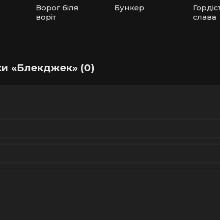
в
Ворог біля
Бункер
Гордіс
воріт
слава
ки «Блекджек» (0)