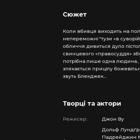
Сюжет
Коли вбивця виходить на полю
непереможні "тузи «в суворій
обличчя дивиться дуло пістоле
свинцевого «правосуддя» збож
потрібна лише одна людина., 
злякається прицілу божевільно
звуть Блекджек...
Творці та актори
Режисер:
Джон Ву
Дольф Лундґре
Падрейджин Мер