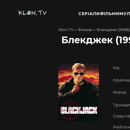
СЕРІАЛИ
ФІЛЬМИ
МУЛ
Klon.TV
»
Фільми
» Блекджек (1998)
Блекджек (19
Рік:
Країна:
Жанр:
Тривалі
Озвуче
Рейтин