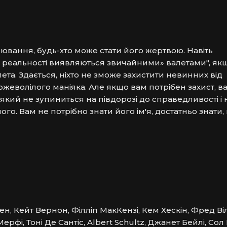
вання, будь-хто може стати його жертвою. Навіть 
 реальності виявляються звичайними» валетами", якщо
та. Здається, ніхто не зможе захистити невинних від 
еволілого маніяка. Але якщо вам потрібен захист, ва
який не зупиниться на півдорозі до справедливості і н
го. Вам не потрібно знати його ім'я, достатньо знати, 
н, Кейт Вернон, Філліп МакКензі, Кем Хескін, Фред В
фі, Тоні Де Сантіс, Albert Schultz, Джанет Бейлі, Сол 