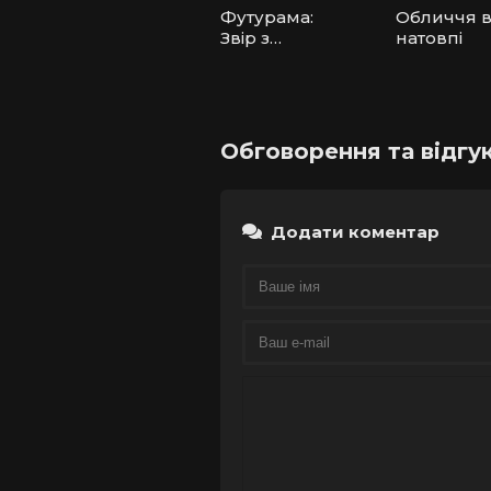
Футурама:
Обличчя 
Звір з
натовпі
мільярдом
спин
Обговорення та відгу
Додати коментар