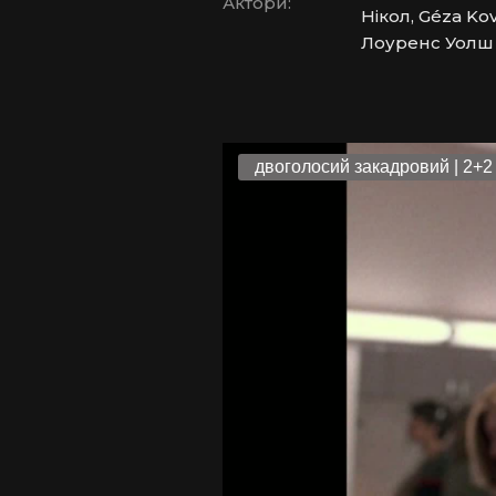
Актори:
Нікол, Géza Ko
Лоуренс Уолш