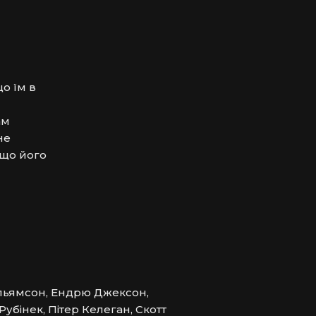
 їм в 
м 
е 
що його 
ільямсон, Ендрю Джексон,
Рубінек, Пітер Келеган, Скотт