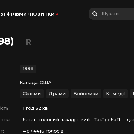
Шукати
ЬТФІЛЬМИ+
НОВИНКИ
98)
R
1998
Канада, США
Фільми
Драми
Бойовики
Комедії
сть:
1 год 52 хв
ння:
багатоголосий закадровий | ТакТребаПрод
г:
4.8 / 4416 голосів