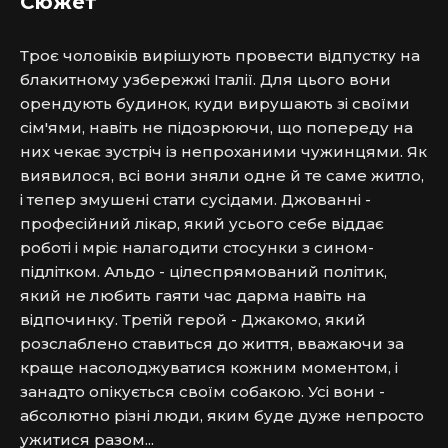
Сюжет
Троє чоловіків вирішують провести відпустку на 
блакитному узбережжі Італії. Для цього вони 
орендують будинок, куди вирушають зі своїми 
сім'ями, навіть не підозрюючи, що попереду на 
них чекає зустріч із непроханими чужинцями. Як 
виявилося, всі вони зняли одне й те саме житло, 
і тепер змушені стати сусідами. Джованні - 
професійний лікар, який усього себе віддає 
роботі і мріє налагодити стосунки з сином-
підлітком. Альдо - цілеспрямований політик, 
який не любить гаяти час дарма навіть на 
відпочинку. Третій герой - Джакомо, який 
розслаблено ставиться до життя, вважаючи за 
краще насолоджуватися кожним моментом, і 
занадто опікується своїм собакою. Усі вони - 
абсолютно різні люди, яким буде дуже непросто 
ужитися разом...