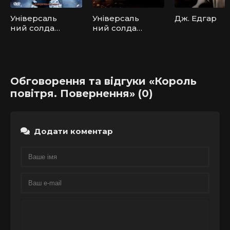
Універсаль
Універсаль
Дж. Едгар
ний солдат
ний солдат
3:
4: День
Відроджен
розплати
ня
Обговорення та відгуки «Король
повітря. Повернення» (0)
Додати коментар