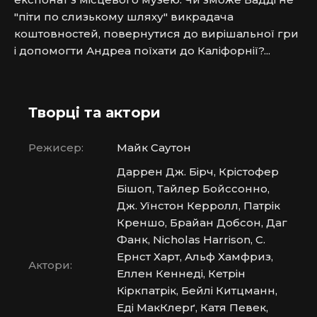
"піти по слизькому шляху" викрадача 
коштовностей, повернутися до вирішальної гри 
і допомогти Андреа поїхати до Каліфорнії?...
Творці та актори
Режисер:
Майк Саутон
Даррен Дж. Бірч, Крістофер
Бішоп, Тайлер Бойссонно,
Дж. Уїнстон Керролл, Патрік
Креншо, Брайан Добсон, Даг
Фанк, Nicholas Harrison, С.
Ернст Харт, Альф Хамфриз,
Актори:
Еллен Кеннеді, Кетрін
Кіркпатрік, Бейлі Китцманн,
Еді МакКлерґ, Катя Певек,