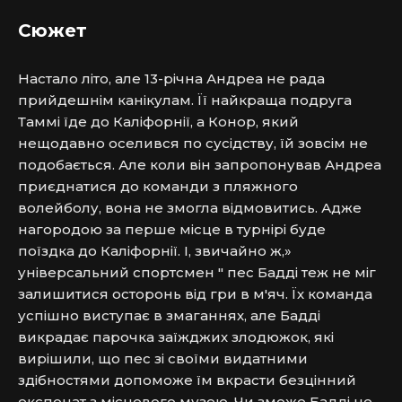
Сюжет
Настало літо, але 13-річна Андреа не рада 
прийдешнім канікулам. Її найкраща подруга 
Таммі їде до Каліфорнії, а Конор, який 
нещодавно оселився по сусідству, їй зовсім не 
подобається. Але коли він запропонував Андреа 
приєднатися до команди з пляжного 
волейболу, вона не змогла відмовитись. Адже 
нагородою за перше місце в турнірі буде 
поїздка до Каліфорнії. І, звичайно ж,» 
універсальний спортсмен " пес Бадді теж не міг 
залишитися осторонь від гри в м'яч. Їх команда 
успішно виступає в змаганнях, але Бадді 
викрадає парочка заїжджих злодюжок, які 
вирішили, що пес зі своїми видатними 
здібностями допоможе їм вкрасти безцінний 
експонат з місцевого музею. Чи зможе Бадді не 