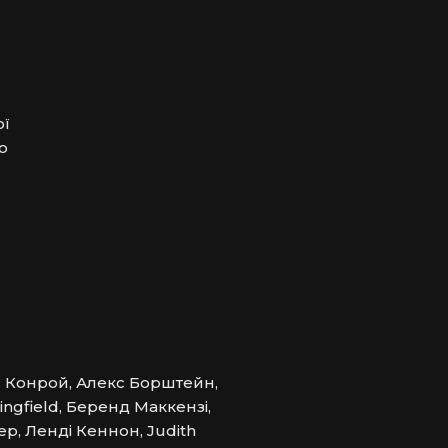
ї 
 
с Конрой, Алекс Борштейн,
ngfield, Беренд Маккензі,
р, Ленді Кеннон, Judith