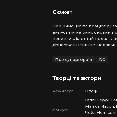
Сюжет
Пейшинс Філіпс працює дизайн
випустити на ринок новий про
новинки є істотний недолік, 
дізнається Пейшінс. Подальш
Про супергероїв
DC
Творці та актори
Режисер:
Пітоф
Геллі Беррі, 
Майкл Масси, Б
Актори:
Чейз Нельсон-