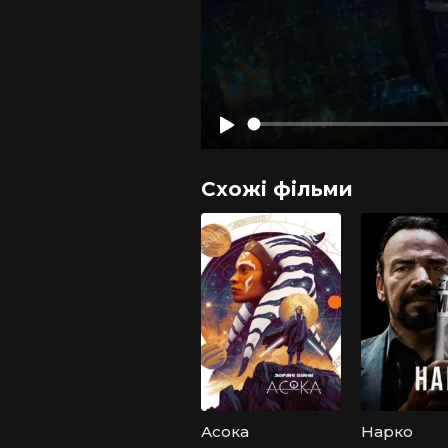
Схожі фільми
Асока
Нарко