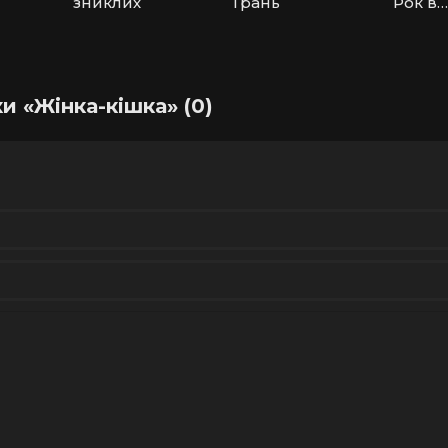
зниклих
Грань
Рок в
літньо
таборі
и «Жінка-кішка» (0)