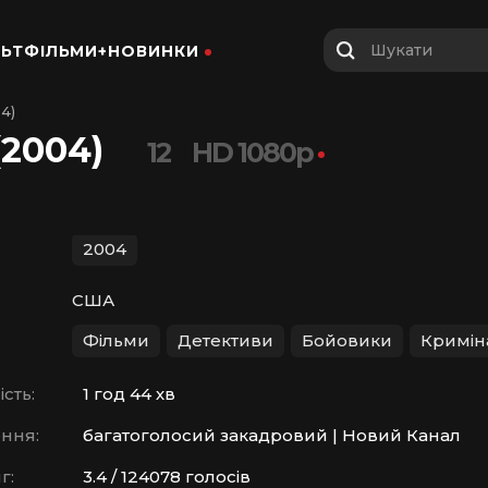
Шукати
ЬТФІЛЬМИ+
НОВИНКИ
4)
(2004)
12
HD 1080p
2004
США
Фільми
Детективи
Бойовики
Кримін
сть:
1 год 44 хв
ння:
багатоголосий закадровий | Новий Канал
г:
3.4 / 124078 голосів