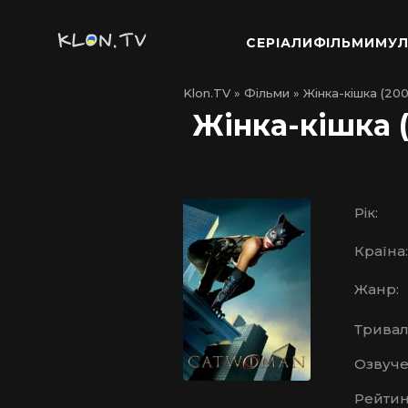
СЕРІАЛИ
ФІЛЬМИ
МУЛ
Klon.TV
»
Фільми
» Жінка-кішка (200
Жінка-кішка 
Рік:
Країна:
Жанр:
Тривалі
Озвуче
Рейтин