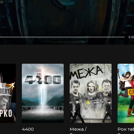
4400
Межа /
Рок таб