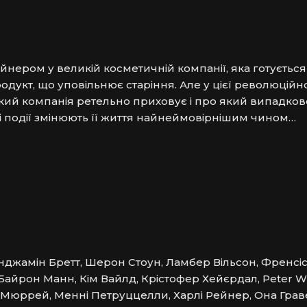
ером у великій косметичній компанії, яка готується 
дукт, що уповільнює старіння. Але у цієї революційно
який компанія ретельно приховує і про який випадково
і події змінюють її життя найнеймовірнішим чином…
Бенджамін Бретт, Шерон Стоун, Ламбер Вільсон, Френсі
айрон Манн, Кім Вайлд, Крістофер Хейєрдал, Peter Wi
Мюррей, Менні Петруццелли, Харлі Рейнер, Она Граве