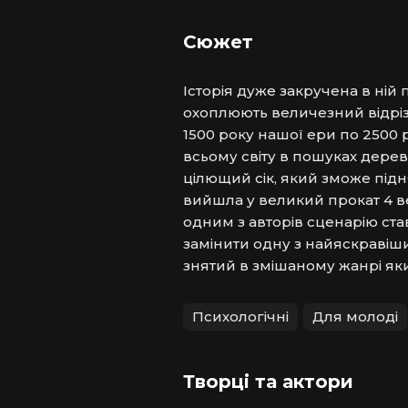
Сюжет
Історія дуже закручена в ній 
охоплюють величезний відрізо
1500 року нашої ери по 2500 р
всьому світу в пошуках дерев
цілющий сік, який зможе підн
вийшла у великий прокат 4 ве
одним з авторів сценарію ст
замінити одну з найяскравіши
знятий в змішаному жанрі яки
Психологічні
Для молоді
Творці та актори