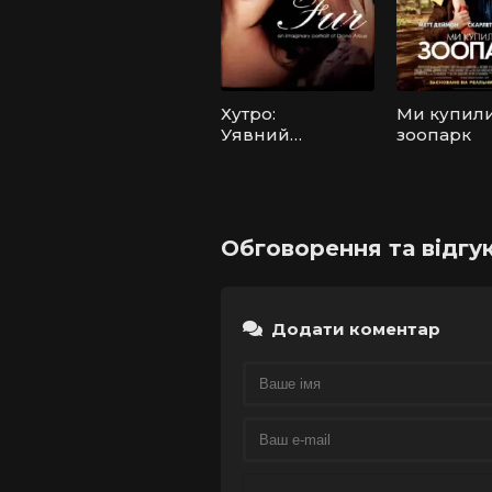
Хутро:
Ми купил
Уявний
зоопарк
портрет
Діани
Арбус
Обговорення та відгу
Додати коментар