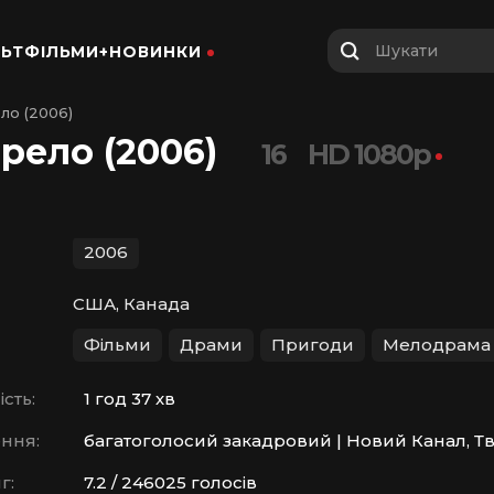
Шукати
ЬТФІЛЬМИ+
НОВИНКИ
ло (2006)
рело (2006)
16
HD 1080p
2006
США, Канада
Фільми
Драми
Пригоди
Мелодрама
сть:
1 год 37 хв
ння:
багатоголосий закадровий | Новий Канал, Твоє
г:
7.2 / 246025 голосів