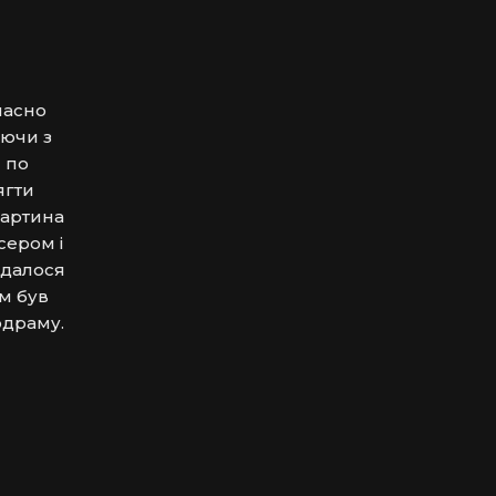
часно 
ючи з 
 по 
гти 
артина 
ером і 
далося 
м був 
одраму.