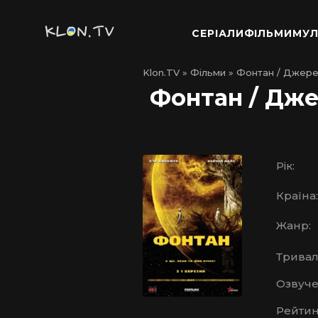
СЕРІАЛИ
ФІЛЬМИ
МУЛ
Klon.TV
»
Фільми
» Фонтан / Джере
Фонтан / Дже
Рік:
Країна:
Жанр:
Тривалі
Озвуче
Рейтин