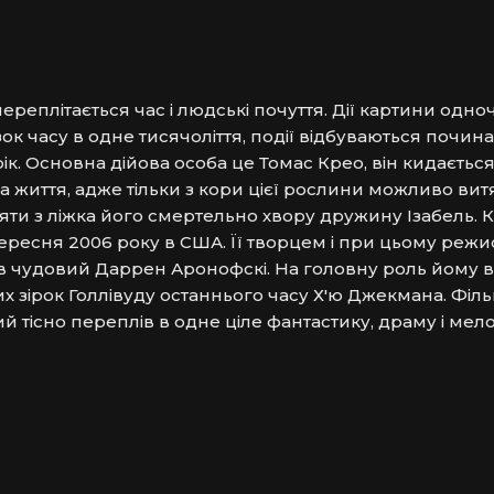
переплітається час і людські почуття. Дії картини одно
к часу в одне тисячоліття, події відбуваються почина
ік. Основна дійова особа це Томас Крео, він кидається
а життя, адже тільки з кори цієї рослини можливо витя
яти з ліжка його смертельно хвору дружину Ізабель. К
ресня 2006 року в США. Її творцем і при цьому режис
ав чудовий Даррен Аронофскі. На головну роль йому в
х зірок Голлівуду останнього часу Х'ю Джекмана. Філь
й тісно переплів в одне ціле фантастику, драму і мел