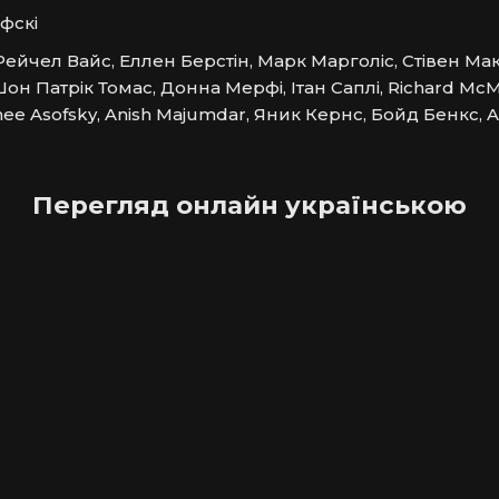
фскі
ейчел Вайс, Еллен Берстін, Марк Марголіс, Стівен Мак
Шон Патрік Томас, Донна Мерфі, Ітан Саплі, Richard McMi
ee Asofsky, Anish Majumdar, Яник Кернс, Бойд Бенкс, Al
Перегляд онлайн українською