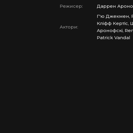
Режисер:
Даррен Ароно
Г'ю Джекмен, Р
Кліфф Кертіс, 
Актори:
Аронофскі, Ren
Patrick Vandal