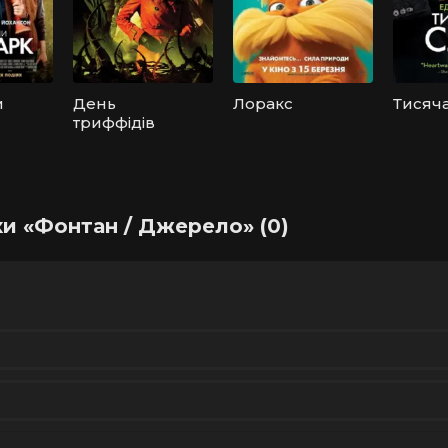
и
День
Лоракс
Тисяча
триффідів
ки «Фонтан / Джерело» (0)