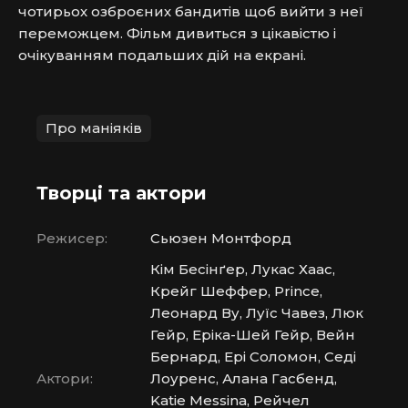
чотирьох озброєних бандитів щоб вийти з неї 
переможцем. Фільм дивиться з цікавістю і 
очікуванням подальших дій на екрані.
Про маніяків
Творці та актори
Режисер:
Сьюзен Монтфорд
Кім Бесінґер, Лукас Хаас,
Крейг Шеффер, Prince,
Леонард Ву, Луїс Чавез, Люк
Гейр, Еріка-Шей Гейр, Вейн
Бернард, Ері Соломон, Седі
Актори:
Лоуренс, Алана Гасбенд,
Katie Messina, Рейчел