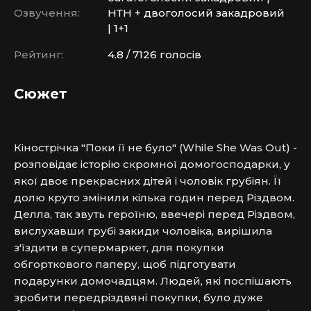
Озвучення:
НТН + двоголосий закадровий
| 1+1
Рейтинг:
4.8 / 7126 голосів
Сюжет
Кінострічка "Поки її не було" (While She Was Out) - 
розповідає історію скромної домогосподарки, у 
якої двоє прекрасних дітей і чоловік грубіян. Її 
долю круто змінили кілька годин перед Різдвом. 
Делла, так звуть героїню, ввечері перед Різдвом, 
вислухавши грубі закиди чоловіка, вирішила 
з'їздити в супермаркет, для покупки 
обгорткового паперу, щоб підготувати 
подарунки домочадцям. Людей, які поспішають 
зробити передріздвяні покупки, було дуже 