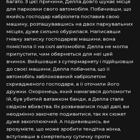
багато. З цієї причини, Делла довго шукає місце 
для парковки свого автомобіля. Побачивши, що 
якийсь господар кабріолета поставив свою 
машину, розташувавшись на двох паркувальних 
місцях, дуже сильно обурилася. Написавши 
гнівну записку господареві машини, вона 
помістила її на склі автомобіля. Делла не могла 
припустити, чим обернеться для неї цей 
вчинок. Вийшовши з супермаркету і підійшовши 
до своєї машини, Делла побачила, що її 
автомобіль заблокований кабріолетом 
скривдженого господаря, а її оточили його 
дружки. Охоронець, який намагався допомогти 
їй, був убитий ватажком банди, а Делла стала 
свідком вбивства. Як розвивалися події далі, ви 
неодмінно захочете подивитися, так як сюжет 
дуже захоплюючий. А подивившись, ви 
зрозумієте, що може зробити тендітна жінка, 
вступивши в смертельну сутичку проти 