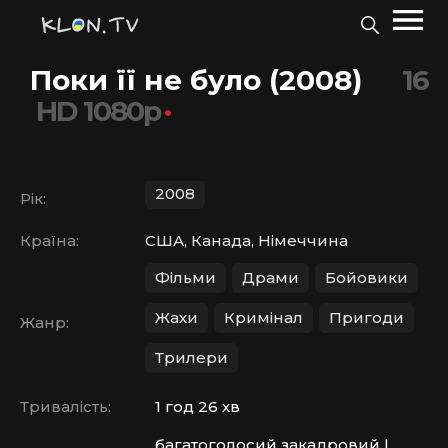
Поки її не було (2008)
16
HD 1080p
2008
Рік:
Країна:
США, Канада, Німеччина
Фільми
Драми
Бойовики
Жахи
Кримінал
Пригоди
Жанр:
Трилери
Тривалість:
1 год 26 хв
багатоголосий закадровий |