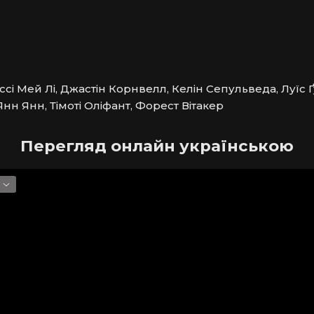
ссі Мей Лі, Джастін Корнвелл, Келін Сепульведа, Луїс 
Янн Янн, Тімоті Оліфант, Форест Вітакер
Перегляд онлайн українською