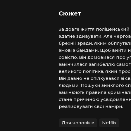
Сюжет
За довге життя поліцейський і
здатне здивувати. Але черго
брехні і зради, яким обплутал
змові з бандами. Щоб вийти на
совістю. Він домовився про уг
закінчилася загибеллю самог
великого політика, який про
Він давно не спілкувався зі с
людьми. Пошуки зниклого спад
замінюють правила криміналь
стане причиною усвідомлення,
реалізовувати свої наміри. 
Для чоловіків
Netflix