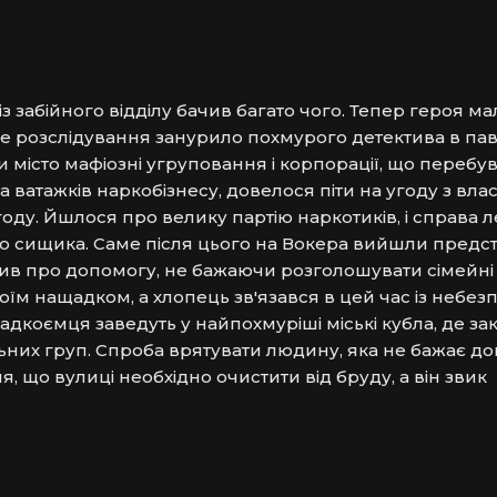
з забійного відділу бачив багато чого. Тепер героя ма
ве розслідування занурило похмурого детектива в пав
и місто мафіозні угруповання і корпорації, що перебув
 ватажків наркобізнесу, довелося піти на угоду з вла
оду. Йшлося про велику партію наркотиків, і справа л
о сищика. Саме після цього на Вокера вийшли предст
сив про допомогу, не бажаючи розголошувати сімейні 
воїм нащадком, а хлопець зв'язався в цей час із небез
коємця заведуть у найпохмуріші міські кубла, де зак
них груп. Спроба врятувати людину, яка не бажає до
 що вулиці необхідно очистити від бруду, а він звик 