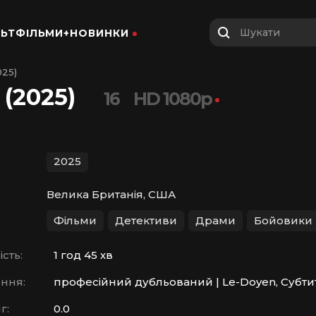
Шукати
ЬТФІЛЬМИ+
НОВИНКИ
025)
(2025)
16
HD 1080p
2025
Велика Британія, США
Фільми
Детективи
Драми
Бойовики
сть:
1 год 45 хв
ння:
професійний дубльований | Le-Doyen, Субти
г:
0.0