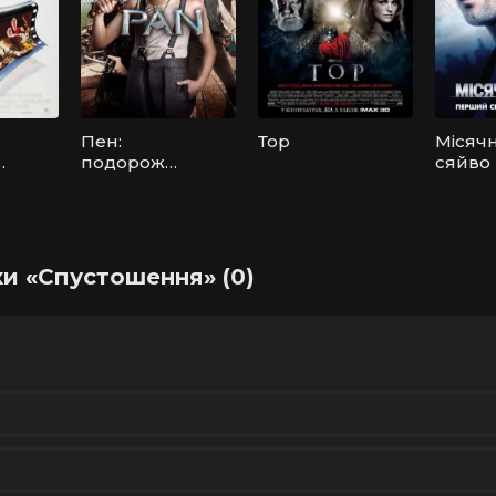
Пен:
Тор
Місяч
подорож
сяйво
до
Небувалії
ки «Спустошення» (0)