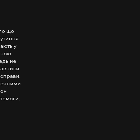
ло що 
утиння 
ають у 
сною 
едь не 
авники 
справи. 
печними 
он 
помоги, 