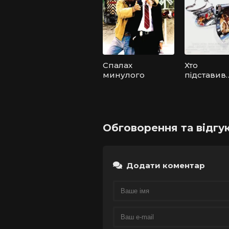
Спалах
Хто
минулого
підставив
кролика
Роджера
Обговорення та відгу
Додати коментар