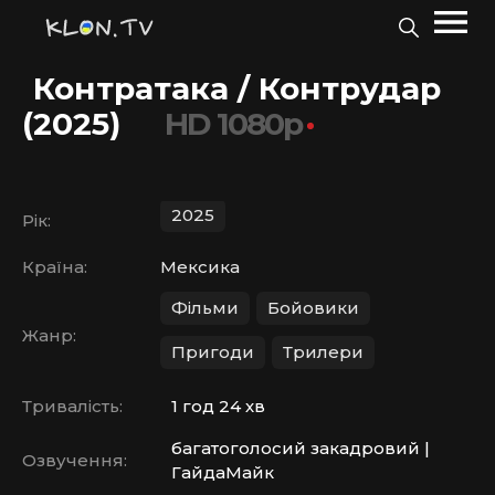
Контратака / Контрудар
(2025)
HD 1080p
2025
Рік:
Країна:
Мексика
Фільми
Бойовики
Жанр:
Пригоди
Трилери
Тривалість:
1 год 24 хв
багатоголосий закадровий |
Озвучення:
ГайдаМайк