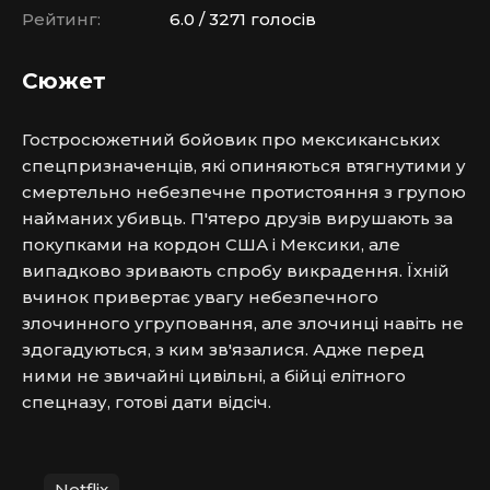
Рейтинг:
6.0 / 3271 голосів
Сюжет
Гостросюжетний бойовик про мексиканських 
спецпризначенців, які опиняються втягнутими у 
смертельно небезпечне протистояння з групою 
найманих убивць. П'ятеро друзів вирушають за 
покупками на кордон США і Мексики, але 
випадково зривають спробу викрадення. Їхній 
вчинок привертає увагу небезпечного 
злочинного угруповання, але злочинці навіть не 
здогадуються, з ким зв'язалися. Адже перед 
ними не звичайні цивільні, а бійці елітного 
спецназу, готові дати відсіч.
Netflix