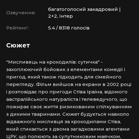
багатоголосий закадровий |
Озвучення:
2+2, Інтер
Рейтинг:
5.4 / 8318 голосів
Сюжет
"Мисливець на крокодилів: сутичка" - 
захоплюючий бойовик з елементами комедії і 
пригод, який також підходить для сімейного 
перегляду. Фільм вийшов на екрани в 2002 році 
і розповідає про пригоди Стіва Ірвіна, відомого 
австралійського натураліста і телеведучого, що 
пожирає своє життя ризикованим спілкуванням 
з дикими тваринами. Сюжет будується навколо 
відважного мисливця за крокодилами Стіва, 
який стикається з двома загадковими агентами 
ЦРУ, що полюють за супутниковим маячком, 