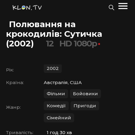
Полювання на
крокодилів: Сутичка
(2002)
12
HD 1080p
2002
Рік:
Країна:
Австралія, США
Фільми
Бойовики
Комедії
Пригоди
Жанр:
Сімейний
Тривалість:
1 год 30 хв