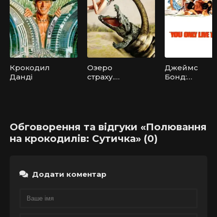
Крокодил
Озеро
Джеймс
Данді
страху.
Бонд:
Анаконда
Живеш
тільки двічі
Обговорення та відгуки «Полювання
на крокодилів: Сутичка» (0)
Додати коментар