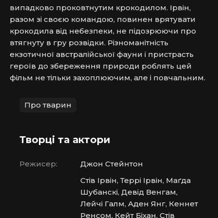
випадково проковтнутим крокодилом. Ірвін, 
разом зі своєю командою, повинен врятувати 
крокодила від небезпеки, не підозрюючи про 
втягнуту в гру розвідки. Різноманітність 
екзотичної австралійської фауни і пристрасть 
героїв до збереження природи роблять цей 
фільм не тільки захоплюючим, але і повчальним.
Про тварин
Творці та актори
Режисер:
Джон Стейнтон
Стів Ірвін, Террі Ірвін, Маґда
Шубанскі, Девід Венгам,
Лейчі Галм, Аден Янг, Кеннет
Ренсом, Кейт Біхан, Стів