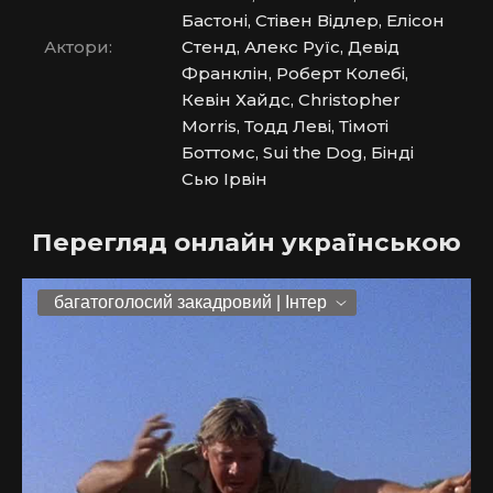
Бастоні, Стівен Відлер, Елісон
Актори:
Стенд, Алекс Руїс, Девід
Франклін, Роберт Колебі,
Кевін Хайдс, Christopher
Morris, Тодд Леві, Тімоті
Боттомс, Sui the Dog, Бінді
Сью Ірвін
Перегляд онлайн українською