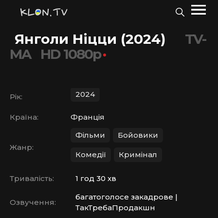
Янголи Ніцци (2024)
TV-
MA
HD 1080p
2024
Рік:
Країна:
Франція
Фільми
Бойовики
Жанр:
Комедії
Кримінал
Тривалість:
1 год 30 хв
багатоголосе закадрове |
Озвучення:
ТакТребаПродакшн