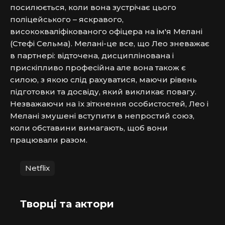
посилюється, коли вона зустрічає цього 
поліцейського – яскравого, 
висококваліфікованого офіцера на ім'я Мелані 
(Стефі Сельма). Мелані-це все, що Лео зневажає 
в партнері: відточена, дисциплінована і 
прискіпливо професійна але вона також є 
силою, з якою слід рахуватися, маючи рівень 
підготовки та досвіду, який викликає повагу. 
Незважаючи на їх зіткнення особистостей, Лео і 
Мелані змушені вступити в непростий союз, 
коли обставини вимагають, щоб вони 
працювали разом.
Netflix
Творці та актори