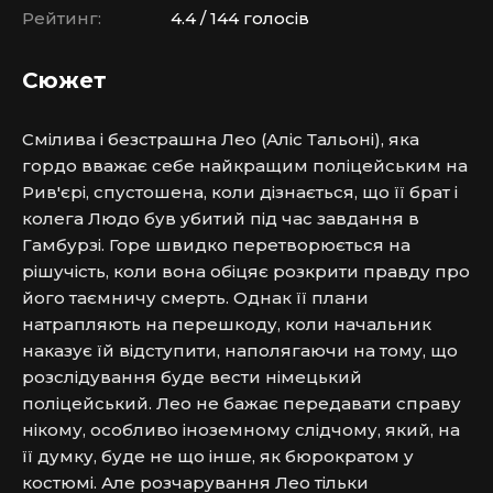
Рейтинг:
4.4 / 144 голосів
Сюжет
Смілива і безстрашна Лео (Аліс Тальоні), яка 
гордо вважає себе найкращим поліцейським на 
Рив'єрі, спустошена, коли дізнається, що її брат і 
колега Людо був убитий під час завдання в 
Гамбурзі. Горе швидко перетворюється на 
рішучість, коли вона обіцяє розкрити правду про 
його таємничу смерть. Однак її плани 
натрапляють на перешкоду, коли начальник 
наказує їй відступити, наполягаючи на тому, що 
розслідування буде вести німецький 
поліцейський. Лео не бажає передавати справу 
нікому, особливо іноземному слідчому, який, на 
її думку, буде не що інше, як бюрократом у 
костюмі. Але розчарування Лео тільки 