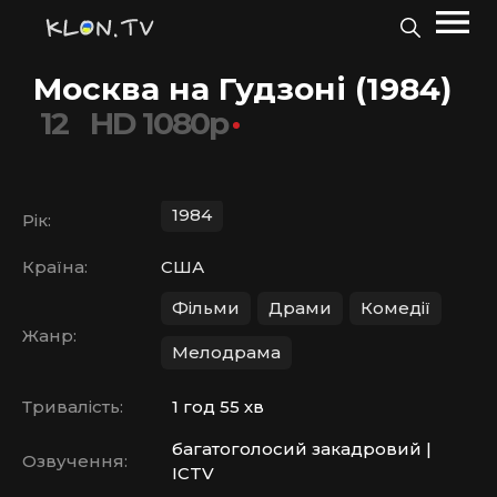
Москва на Гудзоні (1984)
12
HD 1080p
1984
Рік:
Країна:
США
Фільми
Драми
Комедії
Жанр:
Мелодрама
Тривалість:
1 год 55 хв
багатоголосий закадровий |
Озвучення:
ICTV