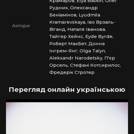
Крамаров, Elya Baskin, Олег
Рудник, Олександр
Беніамінов, Lyudmila
Kramarevskaya, Іво Врзаль-
Актори:
Віганд, Наталя Іванова,
Тайгер Хейнс, Eyde Byrde,
Роберт МакБет, Донна
Інгрем-Янг, Olga Talyn,
Aleksandr Narodetsky, П'єр
Орсель, Стефані Котсирилос,
Фредерік Стротер
Перегляд онлайн українською