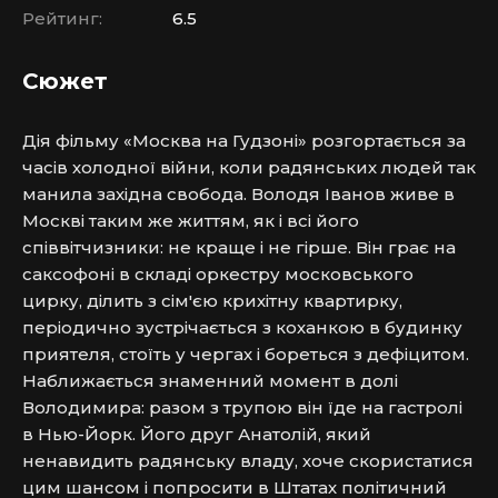
Рейтинг:
6.5
Сюжет
Дія фільму «Москва на Гудзоні» розгортається за 
часів холодної війни, коли радянських людей так 
манила західна свобода. 
Володя Іванов живе в 
Москві таким же життям, як і всі його 
співвітчизники: не краще і не гірше. Він грає на 
саксофоні в складі оркестру московського 
цирку, ділить з сім'єю крихітну квартирку, 
періодично зустрічається з коханкою в будинку 
приятеля, стоїть у чергах і бореться з дефіцитом. 
Наближається знаменний момент в долі 
Володимира: разом з трупою він їде на гастролі 
в Нью-Йорк. Його друг Анатолій, який 
ненавидить радянську владу, хоче скористатися 
цим шансом і попросити в Штатах політичний 