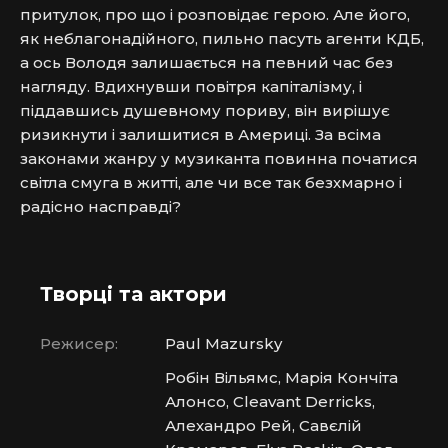
притулок, про що і розповідає герою. 
Але його, 
як неблагонадійного, пильно пасуть агенти КДБ, 
а ось Володя залишається на певний час без 
нагляду. Вдихнувши повітря капіталізму, і 
піддавшись душевному пориву, він вирішує 
ризикнути і залишитися в Америці. 
За всіма 
законами жанру у музиканта повинна початися 
світла смуга в житті, але чи все так безхмарно і 
радісно насправді?
Творці та актори
Режисер:
Paul Mazursky
Робін Вільямс, Марія Кончіта
Алонсо, Cleavant Derricks,
Алехандро Рей, Савєлій