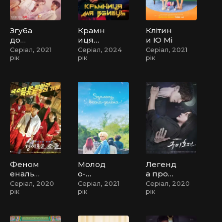
Згуба
Крамн
Клітин
до
иця
и Ю Мі
ваших
для
Серіал, 2021
Серіал, 2024
Серіал, 2021
рік
рік
рік
послуг
вбивць
Феном
Молод
Легенд
енальні
о-
а про
чутки
зелено
Куміхо
Серіал, 2020
Серіал, 2021
Серіал, 2020
рік
рік
рік