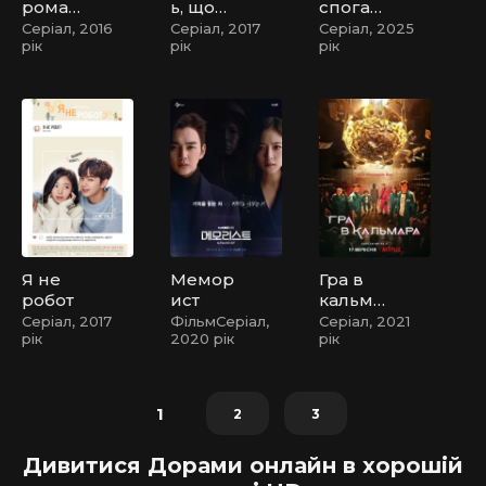
романт
ь, що
спогаді
ик
живе
в
Серіал, 2016
Серіал, 2017
Серіал, 2025
рік
рік
рік
по
сусідст
ву /
Хлопец
ь що
живе
поруч
Я не
Мемор
Гра в
робот
ист
кальма
ра
Серіал, 2017
ФільмСеріал,
Серіал, 2021
рік
2020 рік
рік
1
2
3
Дивитися Дорами онлайн в хорошій