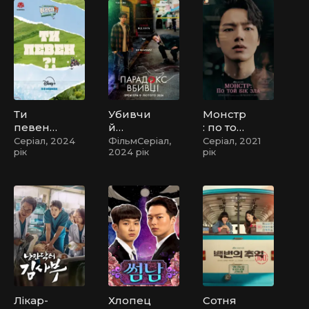
Ти
Убивчи
Монстр
певен?
й
: по той
!
парадо
бік зла
Серіал, 2024
ФільмСеріал,
Серіал, 2021
рік
2024 рік
рік
кс
Лікар-
Хлопец
Сотня