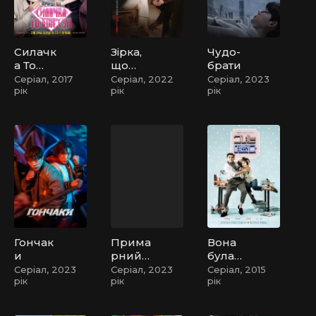
Силачк
Зірка,
Чудо-
а То
що
брати
Бон
падає
Серіал, 2017
Серіал, 2022
Серіал, 2023
рік
рік
рік
Сун /
Сильна
жінка
То Бон
Сун
Гончак
Прима
Вона
и
рний
була
демон
чарівна
Серіал, 2023
Серіал, 2023
Серіал, 2015
рік
рік
рік
/
Ревена
нт