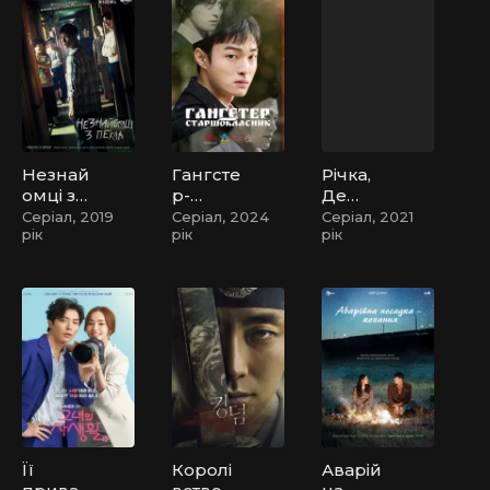
Незнай
Гангсте
Річка,
омці з
р-
Де
пекла
старшо
Місяць
Серіал, 2019
Серіал, 2024
Серіал, 2021
рік
рік
рік
класни
Сходит
к
ь
Її
Королі
Аварій