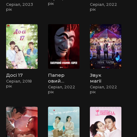
рік
масці
вищом
Серіал, 2023
Серіал, 2022
рік
рік
у світі
Досі 17
Папер
Звук
овий
магії
Серіал, 2018
рік
будино
Серіал, 2022
Серіал, 2022
рік
рік
к:
Корея