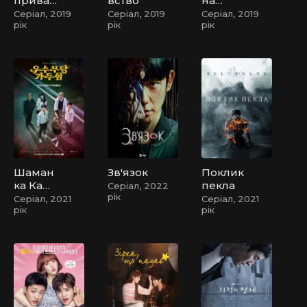
приват
вство
на
не
Посадк
Серіал, 2019
Серіал, 2019
Серіал, 2019
рік
рік
рік
життя
а –
Коханн
я /
Незапл
анован
е
коханн
я
Шаман
Зв'язок
Поклик
ка Ка
пекла
Серіал, 2022
рік
Ду Сім
Серіал, 2021
Серіал, 2021
рік
рік