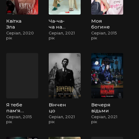
Квітка
Ча-ча-
Моя
Зла
ча на
богине
узбере
Серіал, 2020
Серіал, 2021
Серіал, 2015
рік
рік
рік
жжі
Я тебе
Вінчен
Вечеря
пам'ята
цо
відьми
ю /
Серіал, 2015
Серіал, 2021
Серіал, 2021
рік
рік
рік
Привіт,
монстр