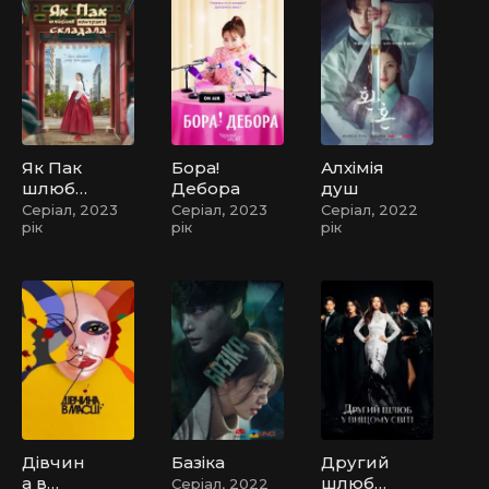
Як Пак
Бора!
Алхімія
шлюбн
Дебора
душ
ий
Серіал, 2023
Серіал, 2023
Серіал, 2022
рік
рік
рік
контра
кт
склада
ла /
Шлюб
За
Контра
ктом
Пані
Пак
Дівчин
Базіка
Другий
а в
шлюб у
Серіал, 2022